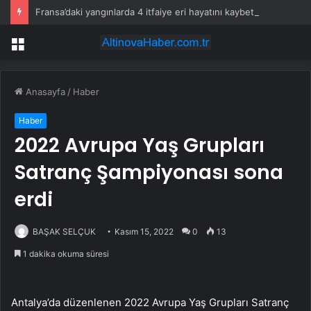
Fransa’daki yangınlarda 4 itfaiye eri hayatını kaybetti
Menü
Anasayfa
/
Haber
Haber
2022 Avrupa Yaş Grupları
Satranç Şampiyonası sona
erdi
BAŞAK SELÇUK
Kasım 15, 2022
0
13
1 dakika okuma süresi
Antalya’da düzenlenen 2022 Avrupa Yaş Grupları Satranç