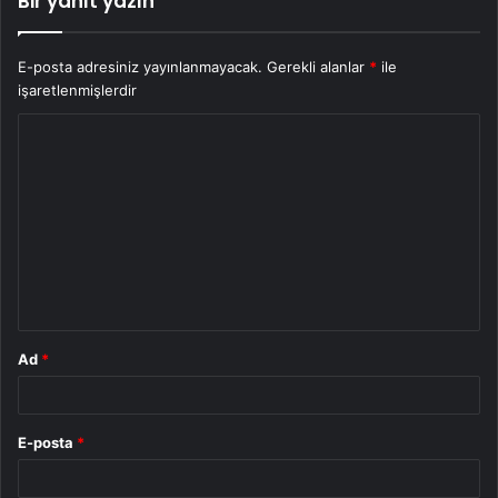
Bir yanıt yazın
E-posta adresiniz yayınlanmayacak.
Gerekli alanlar
*
ile
işaretlenmişlerdir
Y
o
r
u
m
*
Ad
*
E-posta
*