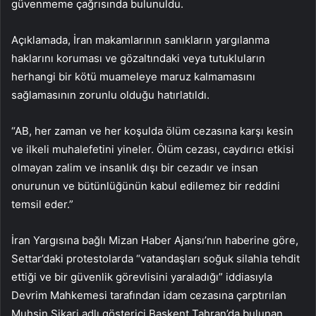
güvenmeme çağrısında bulunuldu.
Açıklamada, İran makamlarının sanıkların yargılanma
haklarını koruması ve gözaltındaki veya tutukluların
herhangi bir kötü muameleye maruz kalmamasını
sağlamasının zorunlu olduğu hatırlatıldı.
“AB, her zaman ve her koşulda ölüm cezasına karşı kesin
ve ilkeli muhalefetini yineler. Ölüm cezası, caydırıcı etkisi
olmayan zalim ve insanlık dışı bir cezadır ve insan
onurunun ve bütünlüğünün kabul edilemez bir reddini
temsil eder.”
İran Yargısına bağlı Mizan Haber Ajansı’nın haberine göre,
Settar’daki protestolarda “vatandaşları soğuk silahla tehdit
ettiği ve bir güvenlik görevlisini yaraladığı” iddiasıyla
Devrim Mahkemesi tarafından idam cezasına çarptırılan
Muhsin Şikari adlı gösterici Başkent Tahran’da bulunan