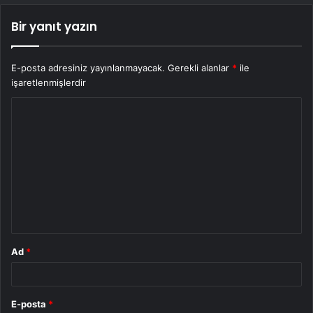
Bir yanıt yazın
E-posta adresiniz yayınlanmayacak.
Gerekli alanlar
*
ile
işaretlenmişlerdir
Y
o
r
u
m
*
Ad
*
E-posta
*