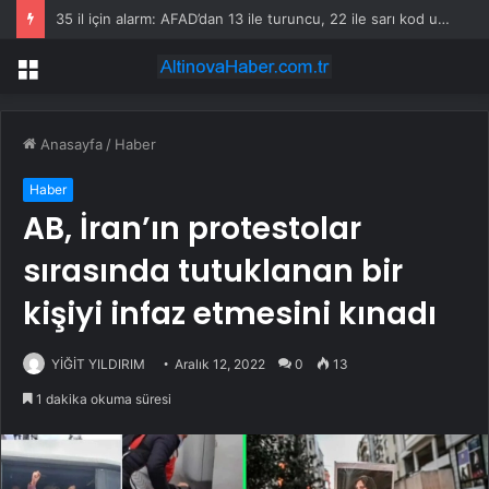
35 il için alarm: AFAD’dan 13 ile turuncu, 22 ile sarı kod uyarısı
Menü
Anasayfa
/
Haber
Haber
AB, İran’ın protestolar
sırasında tutuklanan bir
kişiyi infaz etmesini kınadı
YİĞİT YILDIRIM
Aralık 12, 2022
0
13
1 dakika okuma süresi