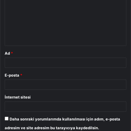
o
r
u
m
*
Ad
*
E-posta
*
İnternet sitesi
Daha sonraki yorumlarımda kullanılması için adım, e-posta
adresim ve site adresim bu tarayıcıya kaydedilsin.