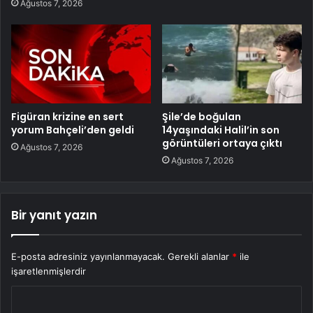
Ağustos 7, 2026
Figüran krizine en sert
Şile’de boğulan
yorum Bahçeli’den geldi
14yaşındaki Halil’in son
görüntüleri ortaya çıktı
Ağustos 7, 2026
Ağustos 7, 2026
Bir yanıt yazın
E-posta adresiniz yayınlanmayacak.
Gerekli alanlar
*
ile
işaretlenmişlerdir
Y