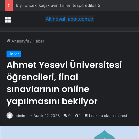
6 yıl önceki kaçak avın failleri tespit edildi! 5 yaban keçisi için ceza uygulandı
Menü
Anasayfa
/
Haber
Haber
Ahmet Yesevi Üniversitesi
öğrencileri, final
sınavlarının online
yapılmasını bekliyor
admin
Aralık 22, 2023
0
1
1 dakika okuma süresi