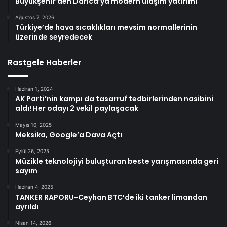
Büyükşehir’den Darıca’ya modern ulaşım yatırımı
Ağustos 7, 2026
Türkiye’de hava sıcaklıkları mevsim normallerinin
üzerinde seyredecek
Rastgele Haberler
Haziran 1, 2024
AK Parti’nin kampı da tasarruf tedbirlerinden nasibini
aldı! Her odayı 2 vekil paylaşacak
Mayıs 10, 2025
Meksika, Google’a Dava Açtı
Eylül 26, 2025
Müzikle teknolojiyi buluşturan beste yarışmasında geri
sayım
Haziran 4, 2025
TANKER RAPORU-Ceyhan BTC’de iki tanker limandan
ayrıldı
Nisan 14, 2026