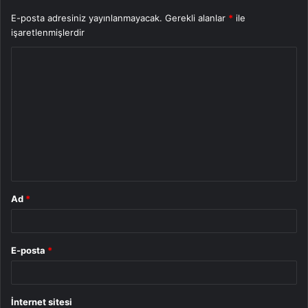
E-posta adresiniz yayınlanmayacak.
Gerekli alanlar
*
ile
işaretlenmişlerdir
Y
o
r
u
m
*
Ad
*
E-posta
*
İnternet sitesi