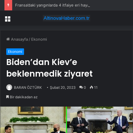
Fransa’daki yangınlarda 4 itfaiye eri hayatını kaybetti
Menü
Anasayfa
/
Ekonomi
Ekonomi
Biden’dan Kiev’e
beklenmedik ziyaret
BARAN ÖZTÜRK
Şubat 20, 2023
0
11
Bir dakikadan az