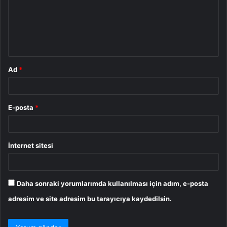
u
m
*
Ad
*
E-posta
*
İnternet sitesi
Daha sonraki yorumlarımda kullanılması için adım, e-posta
adresim ve site adresim bu tarayıcıya kaydedilsin.