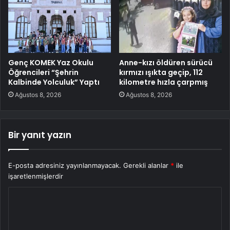
Genç KOMEK Yaz Okulu
Anne-kızı öldüren sürücü
Öğrencileri “Şehrin
kırmızı ışıkta geçip, 112
Kalbinde Yolculuk” Yaptı
kilometre hızla çarpmış
Ağustos 8, 2026
Ağustos 8, 2026
Bir yanıt yazın
E-posta adresiniz yayınlanmayacak.
Gerekli alanlar
*
ile
işaretlenmişlerdir
Y
o
r