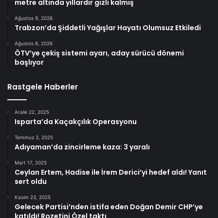
metre altında yıllardır gizli kalmış
Ağustos 9, 2026
Trabzon’da Şiddetli Yağışlar Hayatı Olumsuz Etkiledi
Ağustos 8, 2026
ÖTV’ye çekiş sistemi ayarı, aday sürücü dönemi
başlıyor
Rastgele Haberler
Aralık 22, 2025
Isparta’da Kaçakçılık Operasyonu
Temmuz 3, 2025
Adıyaman’da zincirleme kaza: 3 yaralı
Mart 17, 2025
Ceylan Ertem, Hadise ile İrem Derici’yi hedef aldı! Yanıt
sert oldu
Kasım 23, 2025
Gelecek Partisi’nden istifa eden Doğan Demir CHP’ye
katıldı! Rozetini Özel taktı