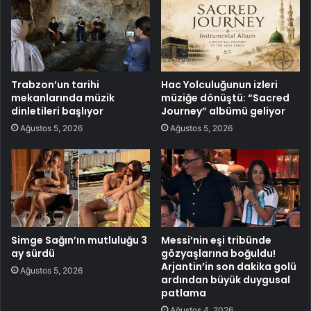
Trabzon’un tarihi
Hac Yolculuğunun izleri
mekanlarında müzik
müziğe dönüştü: “Sacred
dinletileri başlıyor
Journey” albümü geliyor
Ağustos 5, 2026
Ağustos 5, 2026
Simge Sağın’ın mutluluğu 3
Messi’nin eşi tribünde
ay sürdü
gözyaşlarına boğuldu!
Arjantin’in son dakika golü
Ağustos 5, 2026
ardından büyük duygusal
patlama
Ağustos 4, 2026