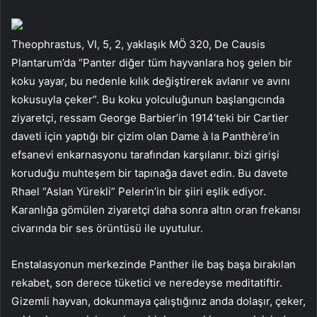
Theophrastus, VI, 5, 2, yaklaşık MÖ 320, De Causis
Plantarum’da “Panter diğer tüm hayvanlara hoş gelen bir
koku yayar, bu nedenle kılık değiştirerek avlanır ve avını
kokusuyla çeker”. Bu koku yolculuğunun başlangıcında
ziyaretçi, ressam George Barbier’in 1914’teki bir Cartier
daveti için yaptığı bir çizim olan Dame à la Panthère’in
efsanevi enkarnasyonu tarafından karşılanır. bizi girişi
koruduğu muhteşem bir tapınağa davet edin. Bu davete
Rhael “Aslan Yürekli” Pelerin’in bir şiiri eşlik ediyor.
Karanlığa gömülen ziyaretçi daha sonra altın oran frekansı
civarında bir ses örüntüsü ile uyutulur.
Enstalasyonun merkezinde Panther ile baş başa bırakılan
rekabet, son derece tüketici ve neredeyse meditatiftir.
Gizemli hayvan, dokunmaya çalıştığınız anda dolaşır, çeker,