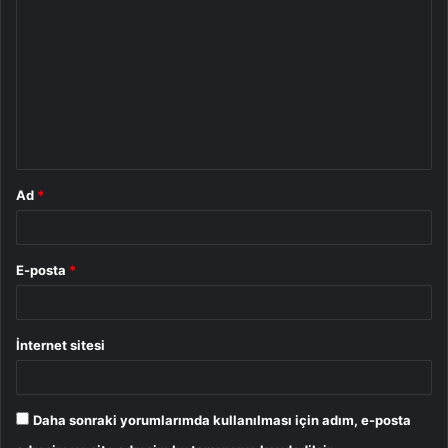
o
r
u
m
*
Ad
*
E-posta
*
İnternet sitesi
Daha sonraki yorumlarımda kullanılması için adım, e-posta