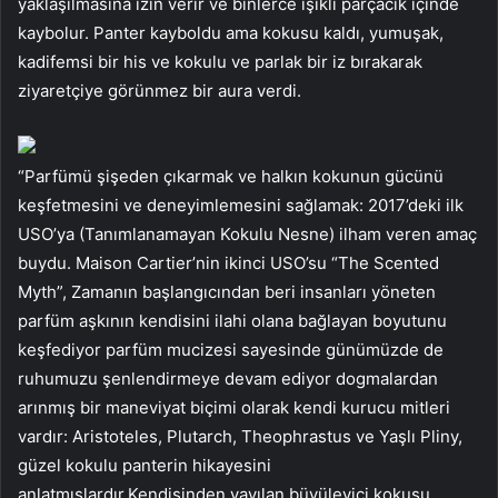
yaklaşılmasına izin verir ve binlerce ışıklı parçacık içinde
kaybolur. Panter kayboldu ama kokusu kaldı, yumuşak,
kadifemsi bir his ve kokulu ve parlak bir iz bırakarak
ziyaretçiye görünmez bir aura verdi.
“Parfümü şişeden çıkarmak ve halkın kokunun gücünü
keşfetmesini ve deneyimlemesini sağlamak: 2017’deki ilk
USO’ya (Tanımlanamayan Kokulu Nesne) ilham veren amaç
buydu. Maison Cartier’nin ikinci USO’su “The Scented
Myth”, Zamanın başlangıcından beri insanları yöneten
parfüm aşkının kendisini ilahi olana bağlayan boyutunu
keşfediyor parfüm mucizesi sayesinde günümüzde de
ruhumuzu şenlendirmeye devam ediyor dogmalardan
arınmış bir maneviyat biçimi olarak kendi kurucu mitleri
vardır: Aristoteles, Plutarch, Theophrastus ve Yaşlı Pliny,
güzel kokulu panterin hikayesini
anlatmışlardır.Kendisinden yayılan büyüleyici kokusu