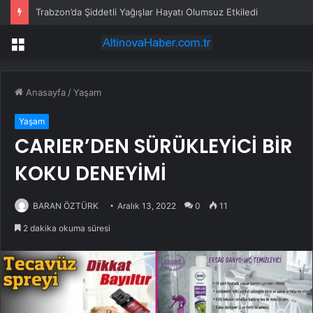
ÖTV’ye çekiş sistemi ayarı, aday sürücü dönemi başlıyor
Menü
Anasayfa
/
Yaşam
Yaşam
CARIER’DEN SÜRÜKLEYİCİ BİR
KOKU DENEYİMİ
BARAN ÖZTÜRK
Aralık 13, 2022
0
11
2 dakika okuma süresi