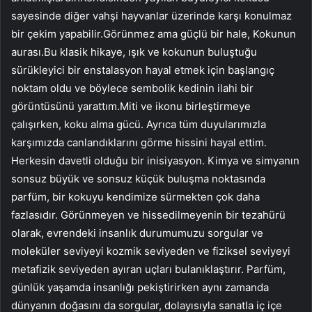
sayesinde diğer vahşi hayvanlar üzerinde karşı konulmaz
bir çekim yapabilir.Görünmez ama güçlü bir hale, Kokunun
aurası.Bu klasik hikaye, ışık ve kokunun buluştuğu
sürükleyici bir enstalasyon hayal etmek için başlangıç ​​
noktam oldu ve böylece sembolik kedinin ilahi bir
görüntüsünü yarattım.Miti ve ikonu birleştirmeye
çalışırken, koku alma gücü. Ayrıca tüm duyularımızla
karşımızda canlandıklarını görme hissini hayal ettim.
Herkesin davetli olduğu bir inisiyasyon. Kimya ve simyanın
sonsuz büyük ve sonsuz küçük buluşma noktasında
parfüm, bir kokuyu kendimize sürmekten çok daha
fazlasıdır. Görünmeyen ve hissedilmeyenin bir tezahürü
olarak, evrendeki insanlık durumumuzu sorgular ve
moleküler seviyeyi kozmik seviyeden ve fiziksel seviyeyi
metafizik seviyeden ayıran uçları bulanıklaştırır. Parfüm,
günlük yaşamda insanlığı pekiştirirken aynı zamanda
dünyanın doğasını da sorgular, dolayısıyla sanatla iç içe