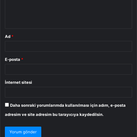
u
m
*
Ad
*
E-posta
*
İnternet sitesi
Daha sonraki yorumlarımda kullanılması için adım, e-posta
adresim ve site adresim bu tarayıcıya kaydedilsin.