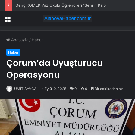
Genç KOMEK Yaz Okulu Öğrencileri “Şehrin Kalbinde Yolculuk” Yaptı
Menü
Anasayfa
/
Haber
Haber
Çorum’da Uyuşturucu
Operasyonu
ÜMİT SAVĞA
Eylül 9, 2025
0
0
Bir dakikadan az