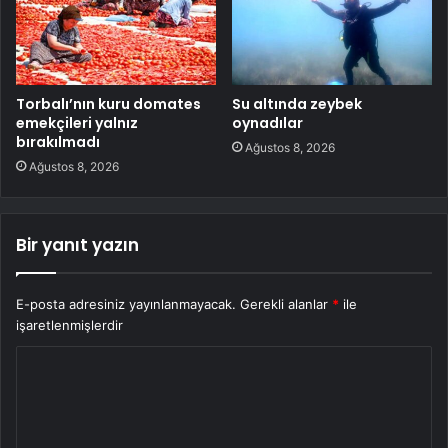
Torbalı’nın kuru domates
Su altında zeybek
emekçileri yalnız
oynadılar
bırakılmadı
Ağustos 8, 2026
Ağustos 8, 2026
Bir yanıt yazın
E-posta adresiniz yayınlanmayacak.
Gerekli alanlar
*
ile
işaretlenmişlerdir
Y
o
r