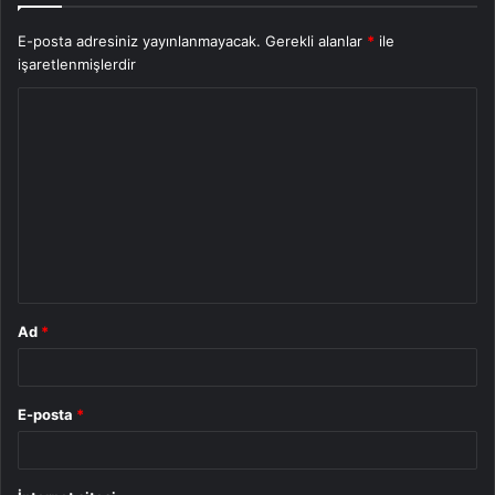
E-posta adresiniz yayınlanmayacak.
Gerekli alanlar
*
ile
işaretlenmişlerdir
Y
o
r
u
m
*
Ad
*
E-posta
*