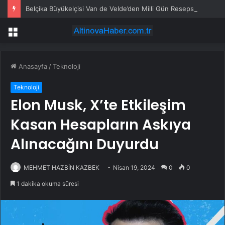
Belçika Büyükelçisi Van de Velde’den Milli Gün Resepsiyonunda “Erik Dalı” Sürprizi
Menü
Anasayfa
/
Teknoloji
Teknoloji
Elon Musk, X’te Etkileşim
Kasan Hesapların Askıya
Alınacağını Duyurdu
MEHMET HAZBİN KAZBEK
Nisan 19, 2024
0
0
1 dakika okuma süresi