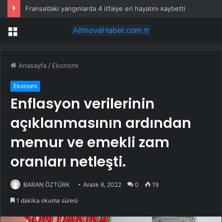
Fransa’daki yangınlarda 4 itfaiye eri hayatını kaybetti
Menü
Anasayfa
/
Ekonomi
Ekonomi
Enflasyon verilerinin
açıklanmasının ardından
memur ve emekli zam
oranları netleşti.
BARAN ÖZTÜRK
Aralık 6, 2022
0
19
1 dakika okuma süresi