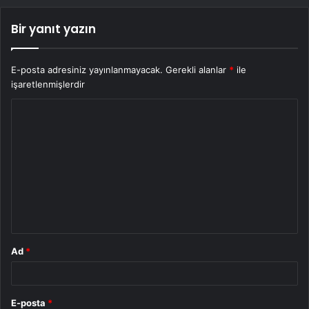
Bir yanıt yazın
E-posta adresiniz yayınlanmayacak.
Gerekli alanlar
*
ile
işaretlenmişlerdir
Y
o
r
u
m
*
Ad
*
E-posta
*