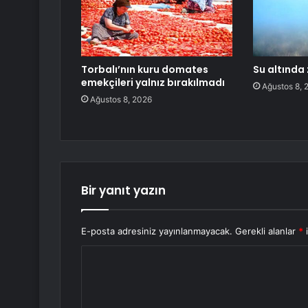
Torbalı’nın kuru domates
Su altında
emekçileri yalnız bırakılmadı
Ağustos 8, 
Ağustos 8, 2026
Bir yanıt yazın
E-posta adresiniz yayınlanmayacak.
Gerekli alanlar
*
i
Y
o
r