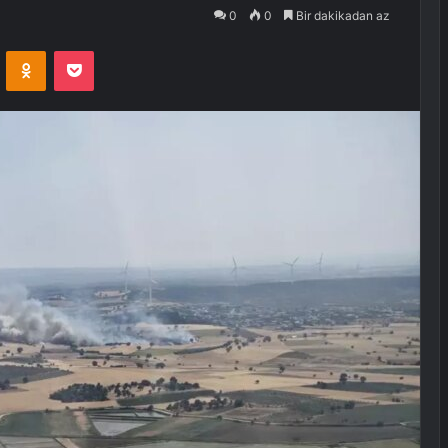
0
0
Bir dakikadan az
VKontakte
Odnoklassniki
Pocket