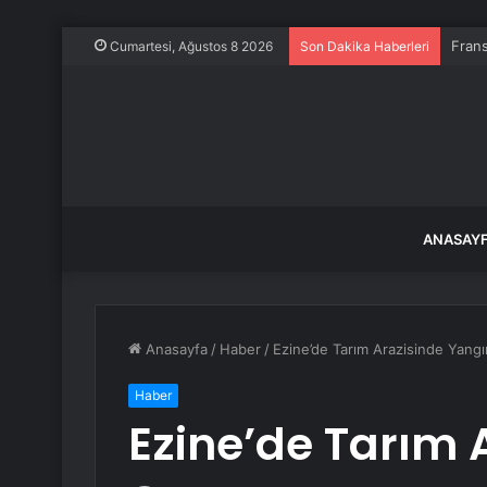
Frans
Cumartesi, Ağustos 8 2026
Son Dakika Haberleri
ANASAY
Anasayfa
/
Haber
/
Ezine’de Tarım Arazisinde Yangı
Haber
Ezine’de Tarım 