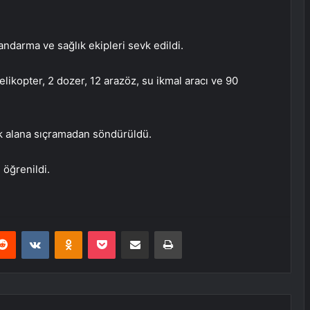
andarma ve sağlık ekipleri sevk edildi.
likopter, 2 dozer, 12 arazöz, su ikmal aracı ve 90
ık alana sıçramadan söndürüldü.
 öğrenildi.
erest
Reddit
VKontakte
Odnoklassniki
Pocket
E-Posta ile paylaş
Yazdır