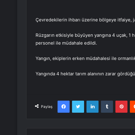
Çevredekilerin ihbarı üzerine bölgeye itfaiye, j
Rüzgarın etkisiyle büyüyen yangına 4 uçak, 1 he
personel ile müdahale edildi.
Yangın, ekiplerin erken müdahalesi ile ormanl
Yangında 4 hektar tarım alanının zarar gördüğü
Facebook
Twitter
LinkedIn
Tumblr
Pint
Paylaş