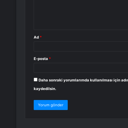
u
m
*
Ad
*
E-posta
*
Daha sonraki yorumlarımda kullanılması için adı
kaydedilsin.