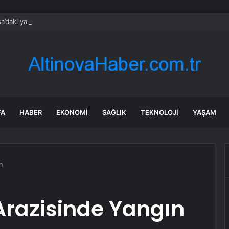
a’daki yangınlarda 4 itfaiye eri hayatını kaybetti
FA
HABER
EKONOMI
SAĞLIK
TEKNOLOJI
YAŞAM
n
Arazisinde Yangın