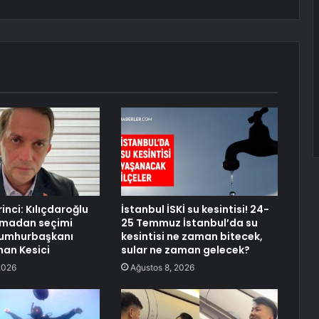
inci: Kılıçdaroğlu
İstanbul İSKİ su kesintisi! 24-
lmadan seçimi
25 Temmuz İstanbul’da su
cumhurbaşkanı
kesintisi ne zaman bitecek,
han Kesici
sular ne zaman gelecek?
2026
Ağustos 8, 2026