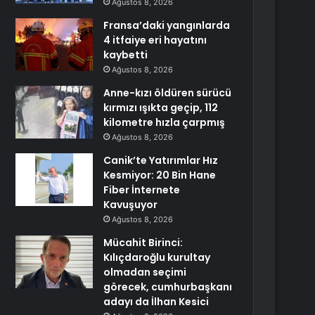
Ağustos 8, 2026
Fransa’daki yangınlarda
4 itfaiye eri hayatını
kaybetti
Ağustos 8, 2026
Anne-kızı öldüren sürücü
kırmızı ışıkta geçip, 112
kilometre hızla çarpmış
Ağustos 8, 2026
Canik’te Yatırımlar Hız
Kesmiyor: 20 Bin Hane
Fiber İnternete
Kavuşuyor
Ağustos 8, 2026
Mücahit Birinci:
Kılıçdaroğlu kurultay
olmadan seçimi
görecek, cumhurbaşkanı
adayı da İlhan Kesici