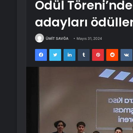
Ödül Töreni’nd
adayları ödüller
ÜMİT SAVĞA
Mayıs 31, 2024
Facebook
Twitter
LinkedIn
Tumblr
Pinterest
Reddit