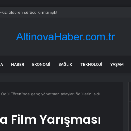
kızı öldüren sürücü kırmızı ışıkta geçip, 112 kilometre hızla çarpmış
FA
HABER
EKONOMI
SAĞLIK
TEKNOLOJI
YAŞAM
ı Ödül Töreni’nde genç yönetmen adayları ödüllerini aldı
sa Film Yarışması