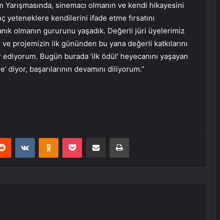
lm Yarışmasında, sinemacı olmanın ve kendi hikayesini
ç yeteneklere kendilerini ifade etme fırsatını
nık olmanın gururunu yaşadık. Değerli jüri üyelerimiz
 ve projemizin ilk gününden bu yana değerli katkılarını
 ediyorum. Bugün burada ‘ilk ödül’ heyecanını yaşayan
 diyor, başarılarının devamını diliyorum.”
erest
Reddit
VKontakte
Odnoklassniki
Pocket
E-Posta ile paylaş
Yazdır