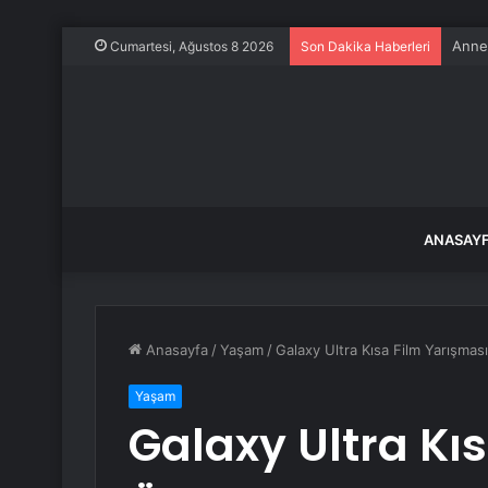
Anne-
Cumartesi, Ağustos 8 2026
Son Dakika Haberleri
ANASAY
Anasayfa
/
Yaşam
/
Galaxy Ultra Kısa Film Yarışmas
Yaşam
Galaxy Ultra Kı