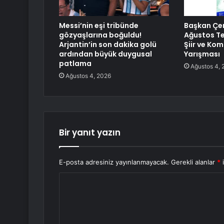
Messi’nin eşi tribünde
Başkan Çer
gözyaşlarına boğuldu!
Ağustos Te
Arjantin’in son dakika golü
Şiir ve Ko
ardından büyük duygusal
Yarışması
patlama
Ağustos 4, 
Ağustos 4, 2026
Bir yanıt yazın
E-posta adresiniz yayınlanmayacak.
Gerekli alanlar
*
i
Y
o
r