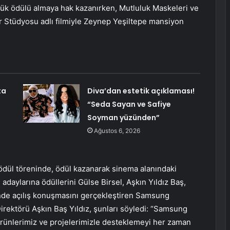
yük ödülü almaya hak kazanırken, Mutluluk Maskeleri ve
r Stüdyosu adlı filmiyle Zeynep Yeşiltepe mansiyon
ta
Diva’dan estetik açıklaması!
“Seda Sayan ve Safiye
Soyman yüzünden”
Ağustos 6, 2026
ödül töreninde, ödül kazanarak sinema alanındaki
adaylarına ödüllerini Gülse Birsel, Aşkın Yıldız Baş,
nde açılış konuşmasını gerçekleştiren Samsung
irektörü Aşkın Baş Yıldız, şunları söyledi: “Samsung
eri ürünlerimiz ve projelerimizle desteklemeyi her zaman