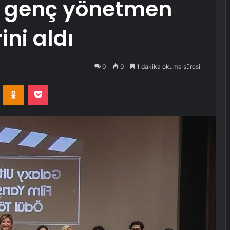
e genç yönetmen
ini aldı
0
0
1 dakika okuma süresi
VKontakte
Odnoklassniki
Pocket