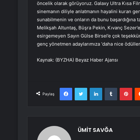
öncelik olarak görüyoruz. Galaxy Ultra Kısa Fi
sinemanın diliyle anlatmanın hayalini kuran gen
sunabilmenin ve onların da bunu başardığına ta
Melikşah Altuntaş, Büşra Pekin, Kıvanç Sezer’e
esirgemeyen Sayın Gülse Birsel’e çok teşekkür
genç yönetmen adaylarımıza ‘daha nice ödüllere’
Kaynak: (BYZHA) Beyaz Haber Ajansı
Facebook
Twitter
LinkedIn
Tumblr
Pint
Paylaş
ÜMİT SAVĞA