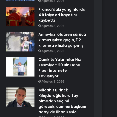
Ağustos 8, 2026
Fransa’daki yangınlarda
4 itfaiye eri hayatını
kaybetti
Ağustos 8, 2026
Anne-kızı öldüren sürücü
kırmızı ışıkta geçip, 112
kilometre hızla çarpmış
Ağustos 8, 2026
Canik’te Yatırımlar Hız
Kesmiyor: 20 Bin Hane
Fiber İnternete
Kavuşuyor
Ağustos 8, 2026
Mücahit Birinci:
Kılıçdaroğlu kurultay
olmadan seçimi
görecek, cumhurbaşkanı
adayı da İlhan Kesici