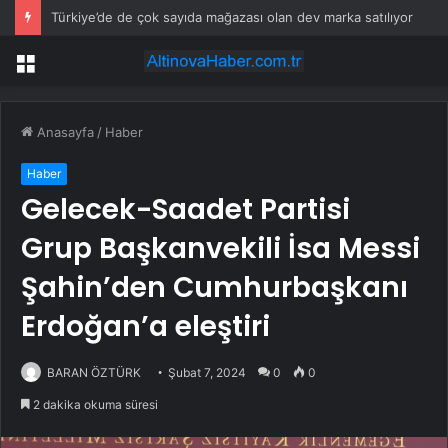
Türkiye’de de çok sayıda mağazası olan dev marka satılıyor
Menü
Anasayfa
/
Haber
Haber
Gelecek-Saadet Partisi
Grup Başkanvekili İsa Messi
Şahin’den Cumhurbaşkanı
Erdoğan’a eleştiri
BARAN ÖZTÜRK
Şubat 7, 2024
0
0
2 dakika okuma süresi