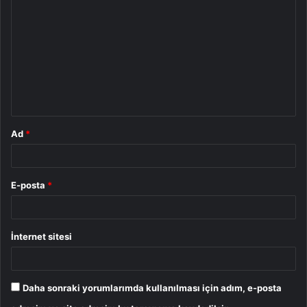
o
r
u
m
*
Ad
*
E-posta
*
İnternet sitesi
Daha sonraki yorumlarımda kullanılması için adım, e-posta