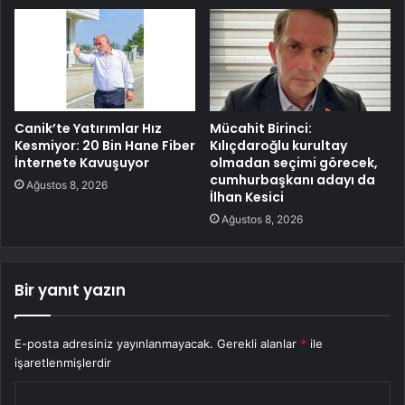
Canik’te Yatırımlar Hız
Mücahit Birinci:
Kesmiyor: 20 Bin Hane Fiber
Kılıçdaroğlu kurultay
İnternete Kavuşuyor
olmadan seçimi görecek,
cumhurbaşkanı adayı da
Ağustos 8, 2026
İlhan Kesici
Ağustos 8, 2026
Bir yanıt yazın
E-posta adresiniz yayınlanmayacak.
Gerekli alanlar
*
ile
işaretlenmişlerdir
Y