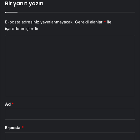
Bir yanıt yazın
E-posta adresiniz yayınlanmayacak.
Gerekli alanlar
*
ile
işaretlenmişlerdir
Y
o
r
u
m
*
Ad
*
E-posta
*