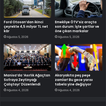
Ford Otosan’dan ikinci
Emekliye ÖTV’siz araçta
çeyrekte 4,5 milyar TL net
son durum: İşte şartlar ve
kâr
öne çıkan markalar
Ağustos 5, 2026
Ağustos 5, 2026
Manisa’da ‘Asırlık Ağaçtan
Akaryakıta peş peşe
Sofraya Zeytinyağı
zamlar! Bu gece yarısı
Çalıştayı’ Düzenlendi
tabela yine değişiyor
Ağustos 4, 2026
Ağustos 4, 2026