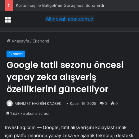
Kurtulmuş ile Bahçeli’nin Görüşmesi Sona Erdi
Menü
Anasayfa
/
Ekonomi
Ekonomi
Google tatil sezonu öncesi
yapay zeka alışveriş
özelliklerini güncelliyor
MEHMET HAZBİN KAZBEK
Kasım 16, 2025
0
0
1 dakika okuma süresi
Investing.com —
Google
, tatil alışverişini kolaylaştırmak
için platformlarında yapay zeka ve ajantik teknoloji destekli