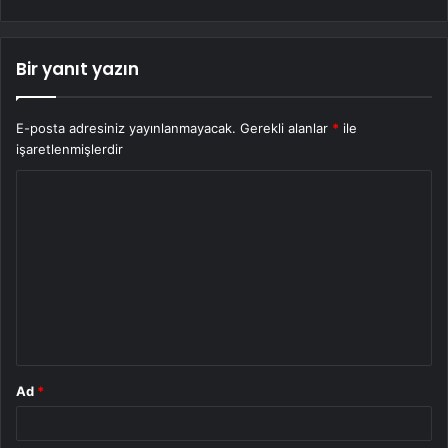
Bir yanıt yazın
E-posta adresiniz yayınlanmayacak.
Gerekli alanlar
*
ile
işaretlenmişlerdir
Y
o
r
u
m
*
Ad
*