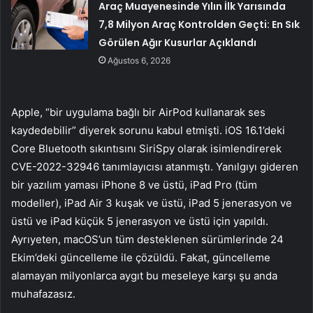
Araç Muayenesinde Yılın İlk Yarısında
7,8 Milyon Araç Kontrolden Geçti: En Sık
Görülen Ağır Kusurlar Açıklandı
Ağustos 6, 2026
Apple, “bir uygulama bağlı bir AirPod kullanarak ses
kaydedebilir” diyerek sorunu kabul etmişti. iOS 16.1’deki
Core Bluetooth sıkıntısını SiriSpy olarak isimlendirerek
CVE-2022-32946 tanımlayıcısı atanmıştı. Yanılgıyı gideren
bir yazılım yaması iPhone 8 ve üstü, iPad Pro (tüm
modeller), iPad Air 3 kuşak ve üstü, iPad 5 jenerasyon ve
üstü ve iPad küçük 5 jenerasyon ve üstü için yapıldı.
Ayrıyeten, macOS’un tüm desteklenen sürümlerinde 24
Ekim’deki güncelleme ile çözüldü. Fakat, güncelleme
alamayan milyonlarca aygıt bu meseleye karşı şu anda
muhafazasız.