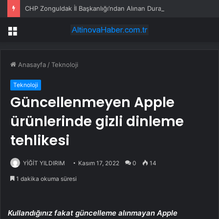
CHP Zonguldak İl Başkanlığı’ndan Alınan Dural: “Yeni Bir Yolculuğun Başlangıcına Tanıklık Ediyoruz”
Menü
Anasayfa
/
Teknoloji
Teknoloji
Güncellenmeyen Apple
ürünlerinde gizli dinleme
tehlikesi
YİĞİT YILDIRIM
Kasım 17, 2022
0
14
1 dakika okuma süresi
Kullandığınız fakat güncelleme alınmayan Apple