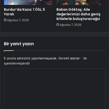
Burdur’da Kaza: 1 Ölü, 5
Bakan Göktaş: Aile
Yaralı
değerlerimizi daha geniş
kitlelerle buluşturacağız
Ağustos 7, 2026
Ağustos 7, 2026
Bir yanıt yazın
E-posta adresiniz yayınlanmayacak.
Gerekli alanlar
*
ile
işaretlenmişlerdir
Y
o
r
u
m
*