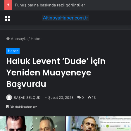
Fuhuş barına baskında rezil görüntüler
Menü
Anasayfa
/
Haber
Haber
Haluk Levent ‘Dude’ İçin
Yeniden Muayeneye
Başvurdu
BAŞAK SELÇUK
Şubat 23, 2023
0
13
Bir dakikadan az