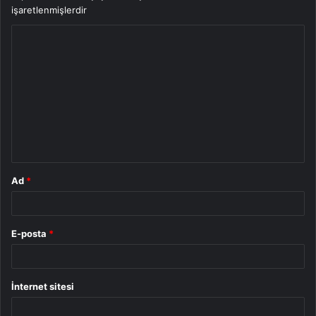
işaretlenmişlerdir
Y
o
r
u
m
*
Ad
*
E-posta
*
İnternet sitesi