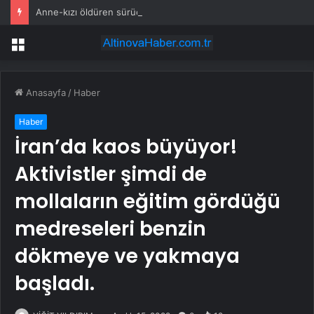
Anne-kızı öldüren sürücü kırmızı ışıkta geçip, 112 kilometre hızla çarpmış
Menü
Anasayfa
/
Haber
Haber
İran’da kaos büyüyor!
Aktivistler şimdi de
mollaların eğitim gördüğü
medreseleri benzin
dökmeye ve yakmaya
başladı.