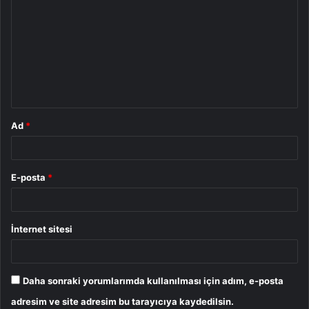
o
r
u
m
*
Ad
*
E-posta
*
İnternet sitesi
Daha sonraki yorumlarımda kullanılması için adım, e-posta
adresim ve site adresim bu tarayıcıya kaydedilsin.