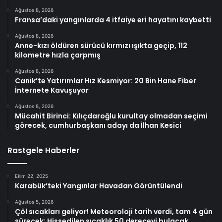
Ağustos 8, 2026
Fransa’daki yangınlarda 4 itfaiye eri hayatını kaybetti
Ağustos 8, 2026
Anne-kızı öldüren sürücü kırmızı ışıkta geçip, 112
kilometre hızla çarpmış
Ağustos 8, 2026
Canik’te Yatırımlar Hız Kesmiyor: 20 Bin Hane Fiber
İnternete Kavuşuyor
Ağustos 8, 2026
Mücahit Birinci: Kılıçdaroğlu kurultay olmadan seçimi
görecek, cumhurbaşkanı adayı da İlhan Kesici
Rastgele Haberler
Ekim 22, 2025
Karabük’teki Yangınlar Havadan Görüntülendi
Ağustos 5, 2026
Çöl sıcakları geliyor! Meteoroloji tarih verdi, tam 4 gün
sürecek: Hissedilen sıcaklık 50 dereceyi bulacak