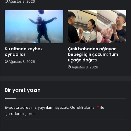
Ağustos 8, 2026
Su altında zeybek
Çinli babadan ağlayan
oynadılar
bebeği için çözüm: Tüm
uçağa dağıttı
Ağustos 8, 2026
Ağustos 8, 2026
Bir yanıt yazın
E-posta adresiniz yayınlanmayacak.
Gerekli alanlar
*
ile
işaretlenmişlerdir
Y