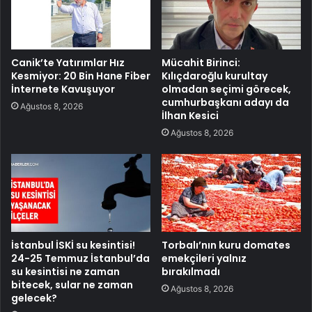
Canik’te Yatırımlar Hız
Mücahit Birinci:
Kesmiyor: 20 Bin Hane Fiber
Kılıçdaroğlu kurultay
İnternete Kavuşuyor
olmadan seçimi görecek,
cumhurbaşkanı adayı da
Ağustos 8, 2026
İlhan Kesici
Ağustos 8, 2026
İstanbul İSKİ su kesintisi!
Torbalı’nın kuru domates
24-25 Temmuz İstanbul’da
emekçileri yalnız
su kesintisi ne zaman
bırakılmadı
bitecek, sular ne zaman
Ağustos 8, 2026
gelecek?