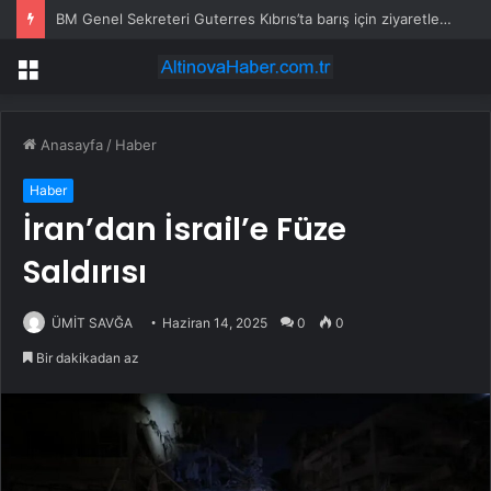
BM Genel Sekreteri Guterres Kıbrıs’ta barış için ziyaretlere başladı
Menü
Anasayfa
/
Haber
Haber
İran’dan İsrail’e Füze
Saldırısı
ÜMİT SAVĞA
Haziran 14, 2025
0
0
Bir dakikadan az