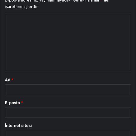
işaretlenmişlerdir
Y
o
r
u
m
*
Ad
*
E-posta
*
İnternet sitesi