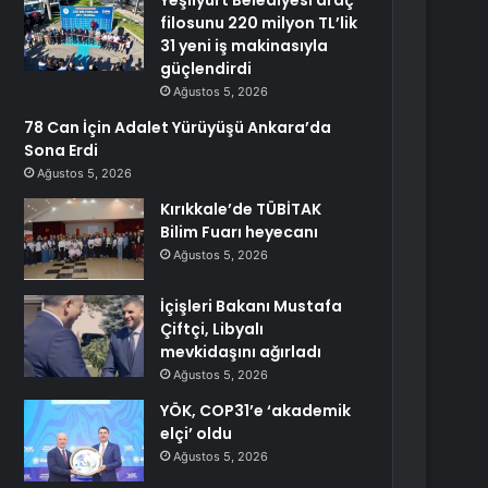
Yeşilyurt Belediyesi araç
filosunu 220 milyon TL’lik
31 yeni iş makinasıyla
güçlendirdi
Ağustos 5, 2026
78 Can İçin Adalet Yürüyüşü Ankara’da
Sona Erdi
Ağustos 5, 2026
Kırıkkale’de TÜBİTAK
Bilim Fuarı heyecanı
Ağustos 5, 2026
İçişleri Bakanı Mustafa
Çiftçi, Libyalı
mevkidaşını ağırladı
Ağustos 5, 2026
YÖK, COP31’e ‘akademik
elçi’ oldu
Ağustos 5, 2026