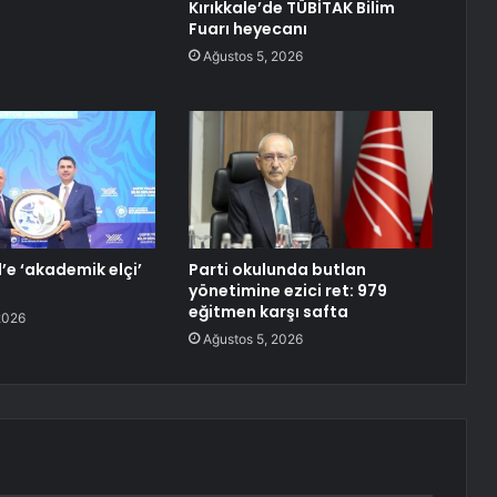
Kırıkkale’de TÜBİTAK Bilim
Fuarı heyecanı
Ağustos 5, 2026
’e ‘akademik elçi’
Parti okulunda butlan
yönetimine ezici ret: 979
eğitmen karşı safta
2026
Ağustos 5, 2026