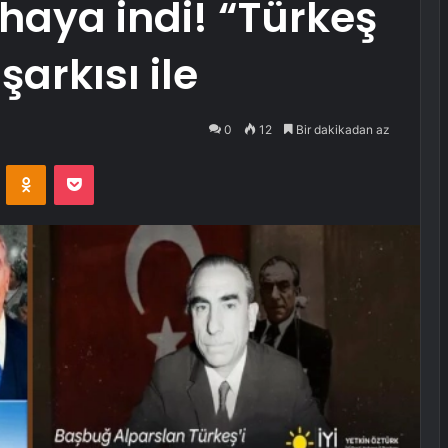
ahaya indi! “Türkeş
şarkısı ile
0
12
Bir dakikadan az
VKontakte
Odnoklassniki
Pocket