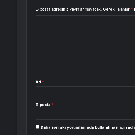
E-posta adresiniz yayınlanmayacak.
Gerekli alanlar
*
i
Y
o
r
u
m
*
Ad
*
E-posta
*
Daha sonraki yorumlarımda kullanılması için adı