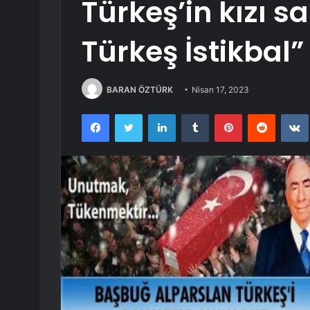
Türkeş’in kızı s
Türkeş İstikbal” 
BARAN ÖZTÜRK
Nisan 17, 2023
Facebook
Twitter
LinkedIn
Tumblr
Pinterest
Reddit