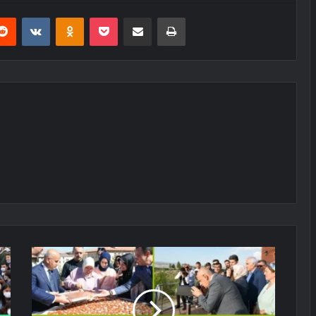
erest
Reddit
VKontakte
Odnoklassniki
Pocket
E-Posta ile paylaş
Yazdır