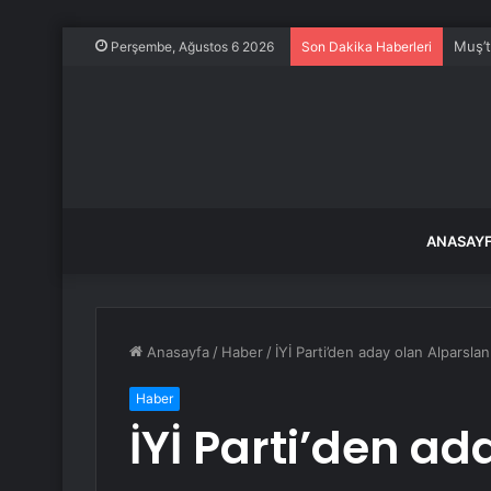
Muş’t
Perşembe, Ağustos 6 2026
Son Dakika Haberleri
ANASAY
Anasayfa
/
Haber
/
İYİ Parti’den aday olan Alparslan 
Haber
İYİ Parti’den a