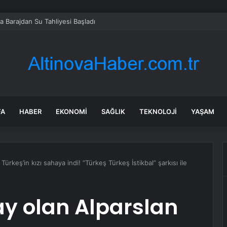
a Barajdan Su Tahliyesi Başladı
FA
HABER
EKONOMI
SAĞLIK
TEKNOLOJI
YAŞAM
Türkeş’in kızı sahaya indi! “Türkeş Türkeş İstikbal” şarkısı ile
day olan Alparslan