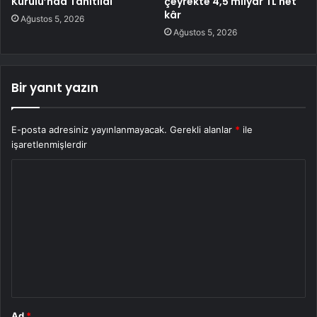
Kurulu’nda Tanıtıldı
çeyrekte 4,5 milyar TL net
kâr
Ağustos 5, 2026
Ağustos 5, 2026
Bir yanıt yazın
E-posta adresiniz yayınlanmayacak.
Gerekli alanlar
*
ile
işaretlenmişlerdir
Y
o
r
u
m
*
Ad
*