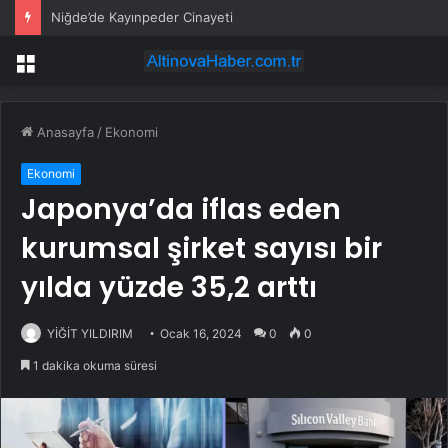
Niğde’de Kayınpeder Cinayeti
Menü
Anasayfa
/
Ekonomi
Ekonomi
Japonya’da iflas eden
kurumsal şirket sayısı bir
yılda yüzde 35,2 arttı
YİĞİT YILDIRIM
Ocak 16, 2024
0
0
1 dakika okuma süresi