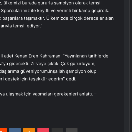
ız, ülkemizi burada gururla şampiyon olarak temsil
porcularımız ile keyifli ve verimli bir kamp geçirdik.
başarılara taşımaktır. Ülkemizde birçok dereceler alan
rıyla temsil ediyor.”
illi atlet Kenan Eren Kahraman, “Yayınlanan tarihlerde
lya’ya gidecekti. Zirveye çıktık. Çok gururluyum,
şlarıma güveniyorum.İnşallah şampiyon olup
ri destek için teşekkür ederim” dedi.
ya ulaşmak için yapmaları gerekenleri anlattı. –
erest
Reddit
VKontakte
Odnoklassniki
Pocket
E-Posta ile paylaş
Yazdır