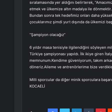
sıralamasında yer aldığını belirterek, “Amacım
etmek ve ülkemize altın madalya ile dönmektir. S
Bundan sonra tek hedefimiz onları daha yüksek 
çocuklarımız şimdi yurt dışında da ülkemizi başa
“Şampiyon olacağız”
6 yıldır masa tenisiyle ilgilendiğini söyleyen m
Türkiye şampiyonası yapıldı. İlk ikiye giren İta
memnunum.Kendime güveniyorum, takım arkada
döneriz.Aileme ve antrenörlerime bize verdikle
Milli sporcular da diğer minik sporculara başarı
KOCAELİ
Facebook
Twitter
LinkedIn
Tumblr
Pint