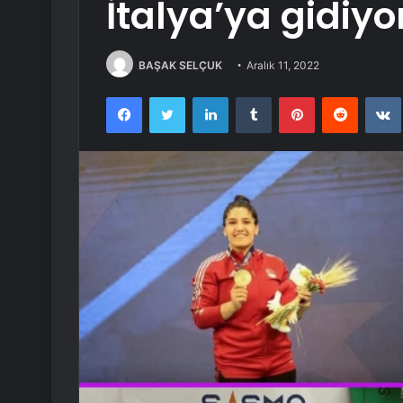
İtalya’ya gidiyo
BAŞAK SELÇUK
Aralık 11, 2022
Facebook
Twitter
LinkedIn
Tumblr
Pinterest
Reddit