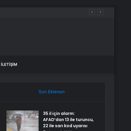
İLETIŞIM
Son Eklenen
35 il için alarm:
AFAD’dan 13 ile turuncu,
22 ile sarı kod uyarısı