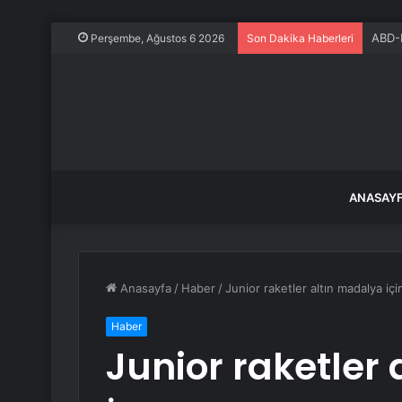
ABD-K
Perşembe, Ağustos 6 2026
Son Dakika Haberleri
ANASAY
Anasayfa
/
Haber
/
Junior raketler altın madalya için
Haber
Junior raketler 