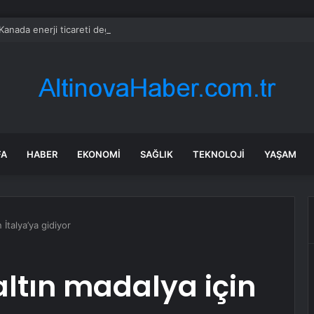
anada enerji ticareti değeri 2025’te artan gaz fiyatlarıyla yükseldi
FA
HABER
EKONOMI
SAĞLIK
TEKNOLOJI
YAŞAM
 İtalya’ya gidiyor
altın madalya için