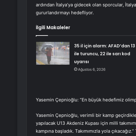
ardından İtalya’ya gidecek olan sporcular, İtaly
gururlandırmayı hedefliyor.
İlgili Makaleler
35 il için alarm: AFAD’dan 13
ile turuncu, 22 ile sarı kod
uyarısı
Ağustos 6, 2026
Yasemin Çepnioğlu: “En büyük hedefimiz olimp
Yasemin Çepnioğlu, verimli bir kamp geçirdikleri
yapılacak U13 Akdeniz Kupası için milli takımımı
kampına başladık. Takımımızla yola çıkacağız.” 