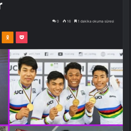
r
0
16
1 dakika okuma süresi
VKontakte
Odnoklassniki
Pocket