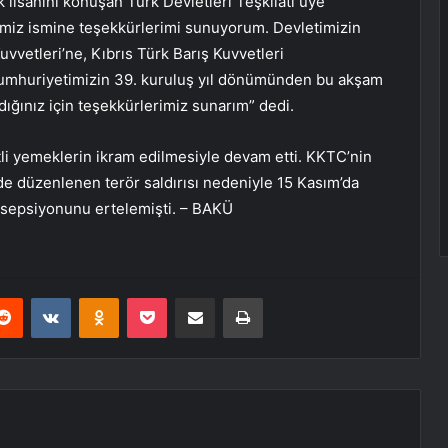
k lisanını konuşan Türk Devletleri Teşkilatı üye
kemiz ismine teşekkürlerimi sunuyorum. Devletimizin
uvvetleri’ne, Kıbrıs Türk Barış Kuvvetleri
 Cumhuriyetimizin 39. kuruluş yıl dönümünden bu akşam
ığınız için teşekkürlerimiz sunarım” dedi.
i yemeklerin ikram edilmesiyle devam etti. KKTC’nin
’nde düzenlenen terör saldırısı nedeniyle 15 Kasım’da
esepsiyonunu ertelemişti. – BAKÜ
erest
Reddit
VKontakte
Odnoklassniki
Pocket
E-Posta ile paylaş
Yazdır