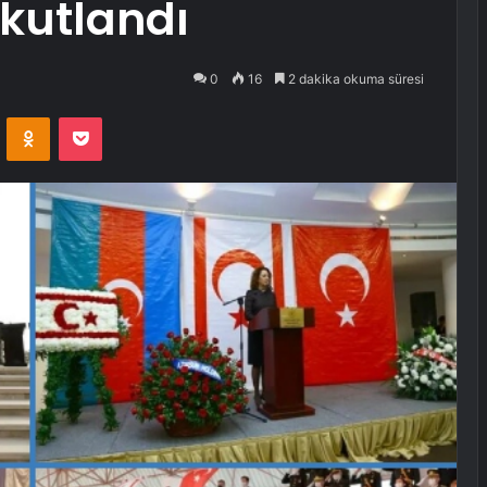
kutlandı
0
16
2 dakika okuma süresi
VKontakte
Odnoklassniki
Pocket