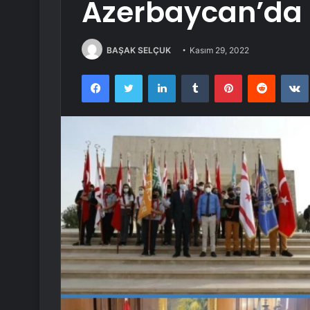
Azerbaycan’da 
BAŞAK SELÇUK
Kasım 29, 2022
Facebook
Twitter
LinkedIn
Tumblr
Pinterest
Reddit