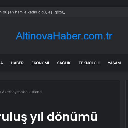
 düşen hamile kadın öldü, eşi gözaltında
FA
HABER
EKONOMI
SAĞLIK
TEKNOLOJI
YAŞAM
ü Azerbaycan’da kutlandı
ruluş yıl dönümü