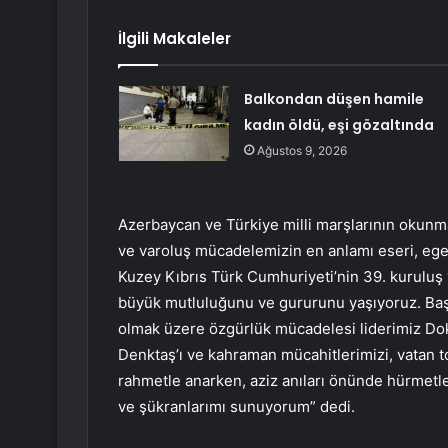
İlgili Makaleler
Balkondan düşen hamile
kadın öldü, eşi gözaltında
Ağustos 9, 2026
Azerbaycan ve Türkiye milli marşlarının okunma
ve varoluş mücadelemizin en anlamı eseri, ege
Kuzey Kıbrıs Türk Cumhuriyeti’nin 39. kuruluş
büyük mutluluğunu ve gururunu yaşıyoruz. Başt
olmak üzere özgürlük mücadelesi liderimiz Do
Denktaş’ı ve kahraman mücahitlerimizi, vatan to
rahmetle anarken, aziz anıları önünde hürmetle
ve şükranlarımı sunuyorum” dedi.