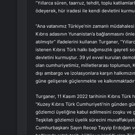
“Yıllarca süren, taarruz, tehdit, toplu katliaml
ödeyerek, hür iradesi ile kendi devletini kurmu
“Ana vatanımız Türkiye’nin zamanlı müdahales
Kıbrıs adasının Yunanistan’a bağlanmasını önl
atılmıştır” ifadelerini kullanan Turganer, “Yılla
istenen Kıbrıs Türk halkı bağımsızlık gayreti s
devletini kurmuştur. 39 yıl evvel kurulan demok
olan cumhuriyetimiz, milletlerarası toplumun, Kı
dışı ambargo ve izolasyonlara karşın halkımızı
güne gelişerek güçlenmekte ve kalkınmaktadır”
Turganer, 11 Kasım 2022 tarihinin Kıbrıs Türk h
“Kuzey Kıbrıs Türk Cumhuriyeti’nin günden güne
gözlemci üyeliğine kabul edilmesini coşku ve g
Teşkilatı gözlemci üyelik sürecini muvaffakiy
Cumhurbaşkanı Sayın Recep Tayyip Erdoğan ve 