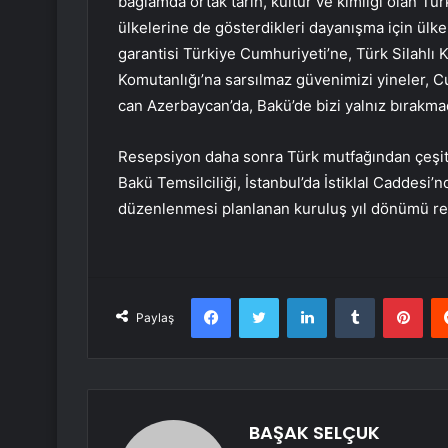
bağlamda ortak tarih, kültür ve kimliği olan Tür
ülkelerine de gösterdikleri dayanışma için ül
garantisi Türkiye Cumhuriyeti’ne, Türk Silahlı K
Komutanlığı’na sarsılmaz güvenimizi yineler,
can Azerbaycan’da, Bakü’de bizi yalnız bırakmad
Resepsiyon daha sonra Türk mutfağından çeşitl
Bakü Temsilciliği, İstanbul’da İstiklal Caddesi
düzenlenmesi planlanan kuruluş yıl dönümü r
Facebook
Twitter
LinkedIn
Tumblr
Pint
Paylaş
BAŞAK SELÇUK