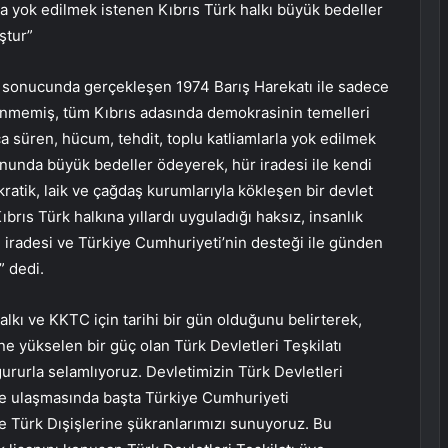
arla yok edilmek istenen Kıbrıs Türk halkı büyük bedeller
ştur”
i sonucunda gerçekleşen 1974 Barış Harekatı ile sadece
enmemiş, tüm Kıbrıs adasında demokrasinin temelleri
rca süren, hücum, tehdit, toplu katliamlarla yok edilmek
onunda büyük bedeller ödeyerek, hür iradesi ile kendi
ratik, laik ve çağdaş kurumlarıyla kökleşen bir devlet
brıs Türk halkına yıllardı uyguladığı haksız, insanlık
n iradesi ve Türkiye Cumhuriyeti’nin desteği ile günden
 dedi.
alkı ve KKTC için tarihi bir gün olduğunu belirterek,
 yükselen bir güç olan Türk Devletleri Teşkilatı
ururla selamlıyoruz. Devletimizin Türk Devletleri
ete ulaşmasında başta Türkiye Cumhuriyeti
Türk Dışişlerine şükranlarımızı sunuyoruz. Bu