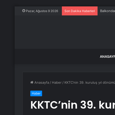
Balkondan
Pazar, Ağustos 9 2026
Son Dakika Haberleri
ANASAY
Anasayfa
/
Haber
/
KKTC’nin 39. kuruluş yıl dönüm
Haber
KKTC’nin 39. ku