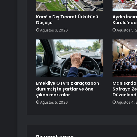
Kars’ın Dış Ticaret Ürkütücü
Aydın İnci
Düşüşü
Kurulu’nda 
Ağustos 6, 2026
Ağustos 5, 
Emekliye ÖTV’siz araçta son
Manisa’da 
durum: İşte şartlar ve öne
Sofraya Ze
çıkan markalar
Düzenlend
Ağustos 5, 2026
Ağustos 4, 