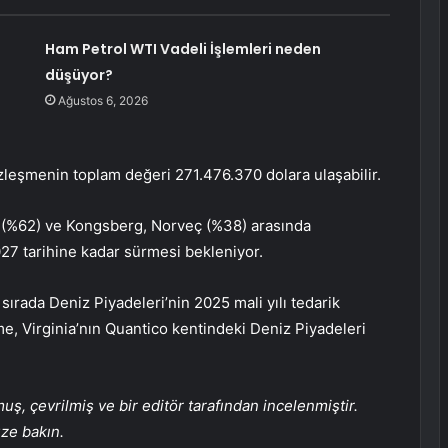
Ham Petrol WTI Vadeli İşlemleri neden
düşüyor?
Ağustos 6, 2026
leşmenin toplam değeri 271.476.370 dolara ulaşabilir.
 (%62) ve Kongsberg, Norveç (%38) arasında
27 tarihine kadar sürmesi bekleniyor.
rada Deniz Piyadeleri’nin 2025 mali yılı tedarik
me, Virginia’nın Quantico kentindeki Deniz Piyadeleri
, çevrilmiş ve bir editör tarafından incelenmiştir.
üze bakın.