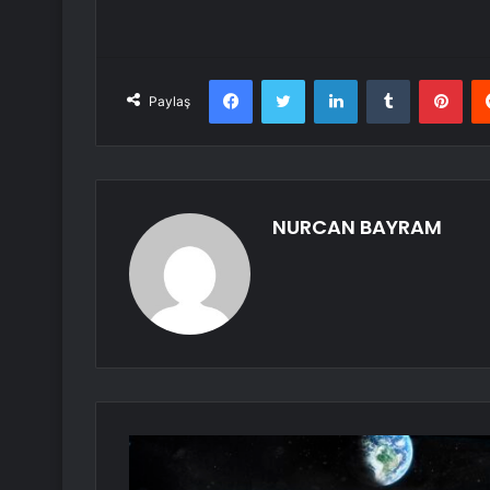
Facebook
Twitter
LinkedIn
Tumblr
Pint
Paylaş
NURCAN BAYRAM