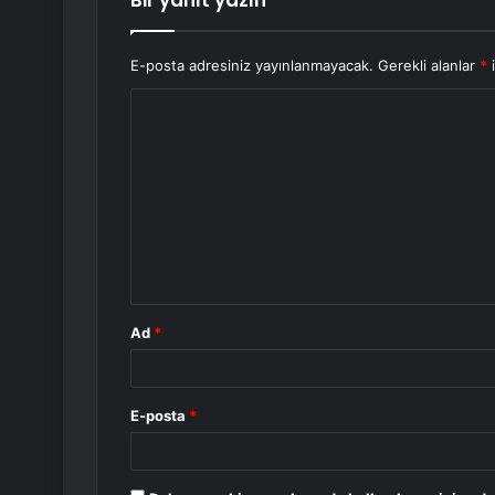
Bir yanıt yazın
E-posta adresiniz yayınlanmayacak.
Gerekli alanlar
*
i
Y
o
r
u
m
*
Ad
*
E-posta
*