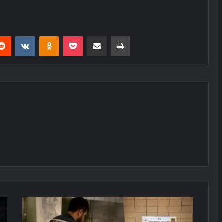
erest
Reddit
VKontakte
Odnoklassniki
Pocket
E-Posta ile paylaş
Yazdır