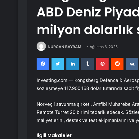
ABD Deniz Piyadel
milyon dolarlık
NURCAN BAYRAM
Ağustos 6, 2025
Facebook
Twitter
LinkedIn
Tumblr
Pinterest
Reddit
Investing.com — Kongsberg Defence & Aerospac
sözleşmeye 117.900.168 dolar tutarında sabit fiy
Norveçli savunma şirketi, Amfibi Muharebe Arac
Remote Turret 20 birimi tedarik edecek. Sözleşm
maliyetlerini, destek ve test ekipmanlarını ve y
İlgili Makaleler