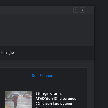
İLETIŞIM
Son Eklenen
35 il için alarm:
AFAD’dan 13 ile turuncu,
22 ile sarı kod uyarısı