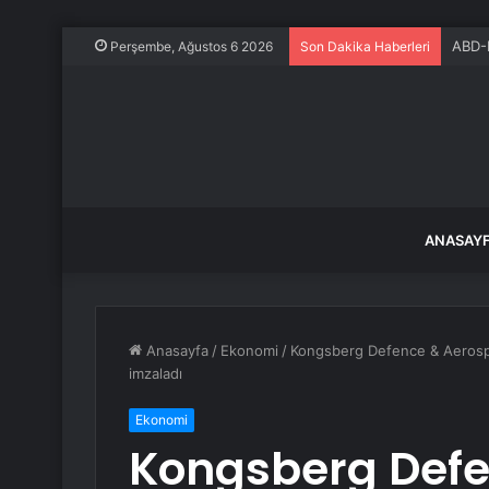
ABD-K
Perşembe, Ağustos 6 2026
Son Dakika Haberleri
ANASAY
Anasayfa
/
Ekonomi
/
Kongsberg Defence & Aerospac
imzaladı
Ekonomi
Kongsberg Defe