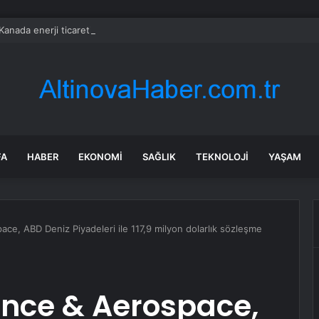
anada enerji ticareti değeri 2025’te artan gaz fiyatlarıyla yükseldi
FA
HABER
EKONOMI
SAĞLIK
TEKNOLOJI
YAŞAM
e, ABD Deniz Piyadeleri ile 117,9 milyon dolarlık sözleşme
nce & Aerospace,