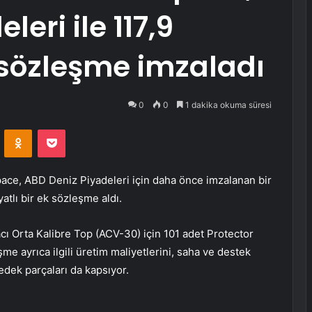
eri ile 117,9
 sözleşme imzaladı
0
0
1 dakika okuma süresi
VKontakte
Odnoklassniki
Pocket
e, ABD Deniz Piyadeleri için daha önce imzalanan bir
atlı bir ek sözleşme aldı.
ı Orta Kalibre Top (ACV-30) için 101 adet Protector
e ayrıca ilgili üretim maliyetlerini, saha ve destek
edek parçaları da kapsıyor.