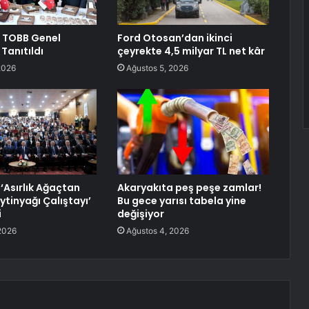
ri TOBB Genel
Ford Otosan’dan ikinci
Tanıtıldı
çeyrekte 4,5 milyar TL net kâr
2026
Ağustos 5, 2026
‘Asırlık Ağaçtan
Akaryakıta peş peşe zamlar!
ytinyağı Çalıştayı’
Bu gece yarısı tabela yine
i
değişiyor
2026
Ağustos 4, 2026