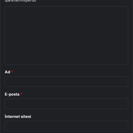
işaretlenmişlerdir
Y
o
r
u
m
*
Ad
*
E-posta
*
İnternet sitesi