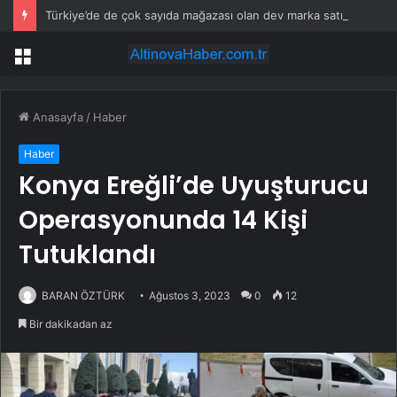
Türkiye’de de çok sayıda mağazası olan dev marka satılıyor
Menü
Anasayfa
/
Haber
Haber
Konya Ereğli’de Uyuşturucu
Operasyonunda 14 Kişi
Tutuklandı
BARAN ÖZTÜRK
Ağustos 3, 2023
0
12
Bir dakikadan az