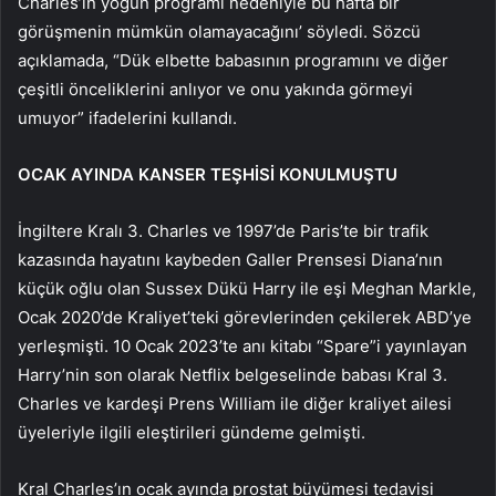
Charles’ın yoğun programı nedeniyle bu hafta bir
görüşmenin mümkün olamayacağını’ söyledi. Sözcü
açıklamada, “Dük elbette babasının programını ve diğer
çeşitli önceliklerini anlıyor ve onu yakında görmeyi
umuyor” ifadelerini kullandı.
OCAK AYINDA KANSER TEŞHİSİ KONULMUŞTU
İngiltere Kralı 3. Charles ve 1997’de Paris’te bir trafik
kazasında hayatını kaybeden Galler Prensesi Diana’nın
küçük oğlu olan Sussex Dükü Harry ile eşi Meghan Markle,
Ocak 2020’de Kraliyet’teki görevlerinden çekilerek ABD’ye
yerleşmişti. 10 Ocak 2023’te anı kitabı “Spare”i yayınlayan
Harry’nin son olarak Netflix belgeselinde babası Kral 3.
Charles ve kardeşi Prens William ile diğer kraliyet ailesi
üyeleriyle ilgili eleştirileri gündeme gelmişti.
Kral Charles’ın ocak ayında prostat büyümesi tedavisi