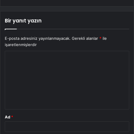
Bir yanıt yazın
E-posta adresiniz yayınlanmayacak.
Gerekli alanlar
*
ile
işaretlenmişlerdir
Y
o
r
u
m
*
Ad
*