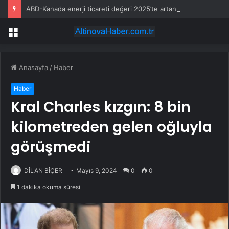
ABD-Kanada enerji ticareti değeri 2025’te artan gaz fiyatlarıyla yükseldi
Menü
Anasayfa
/
Haber
Haber
Kral Charles kızgın: 8 bin
kilometreden gelen oğluyla
görüşmedi
DİLAN BİÇER
Mayıs 9, 2024
0
0
1 dakika okuma süresi