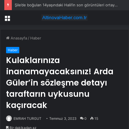
Şile’de boğulan 14yaşındaki Halil’in son görüntüleri ortaya çıktı
Menü
Anasayfa
/
Haber
Haber
Kulaklarınıza
inanamayacaksınız! Arda
Güler’in sözleşme detayı
taraftarın uykusunu
kaçıracak
EMRAH TURGUT
Temmuz 3, 2023
0
15
Bir dakikadan az