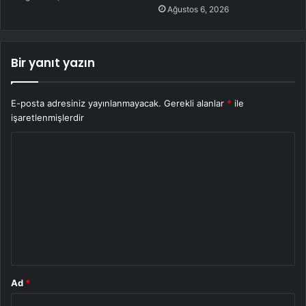
Ağustos 6, 2026
Bir yanıt yazın
E-posta adresiniz yayınlanmayacak.
Gerekli alanlar
*
ile
işaretlenmişlerdir
Y
o
r
u
m
*
Ad
*