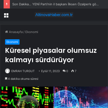
Son Dakika… YENİ Parti’nin il başkanı İlksen Özalper’e gözaltı
Menü
Anasayfa
/
Ekonomi
Ekonomi
Küresel piyasalar olumsuz
kalmayı sürdürüyor
EMRAH TURGUT
Eylül 11, 2023
0
7
4 dakika okuma süresi