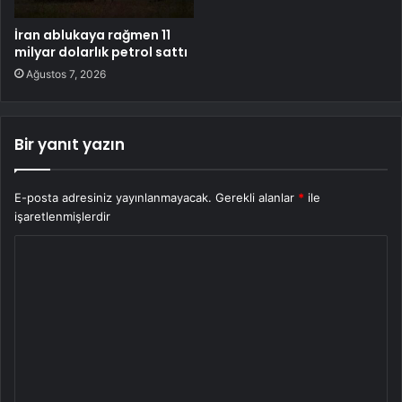
İran ablukaya rağmen 11
milyar dolarlık petrol sattı
Ağustos 7, 2026
Bir yanıt yazın
E-posta adresiniz yayınlanmayacak.
Gerekli alanlar
*
ile
işaretlenmişlerdir
Y
o
r
u
m
*