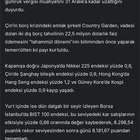
gümrük vergisi muafiyetini 31 Aralık’a kadar uzattığını
duyurdu.
Çin’in borç krizindeki emlak şirketi Country Garden, vadesi
dolan iki dış borç tahvilinin 22,5 milyon dolarlık faiz
ödemesini “tahammül dönemi”nin bitiminden önce yaparak
temerrütten kıl payı kurtuldu.
Kapanışa doğru Japonya’da Nikkei 225 endeksi yüzde 0,6,
Çin’de Şanghay bileşik endeksi yüzde 0,9, Hong Kong’da
Hang Seng endeksi yüzde 1,2 ve Güney Kore’de Kospi
endeksi yüzde 0,9 kayıp yaşadı.
Yurt içinde ise dün dalgalı bir seyir izleyen Borsa
İstanbul’da BIST 100 endeksi, bu seviyedeki kar satışlarının
etkisiyle yüzde 0,66 oranında değer kaybederek, 8.298,54
puanlık rekor seviyesinden sonra günü 8.181,67 puandan
tamamladı.