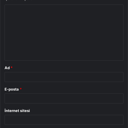
Y
o
r
u
m
*
Ad
*
E-posta
*
İnternet sitesi