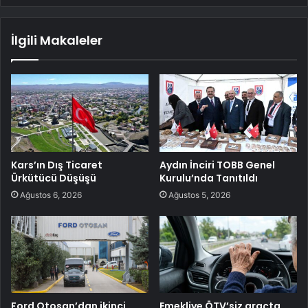
İlgili Makaleler
Kars’ın Dış Ticaret
Aydın İnciri TOBB Genel
Ürkütücü Düşüşü
Kurulu’nda Tanıtıldı
Ağustos 6, 2026
Ağustos 5, 2026
Ford Otosan’dan ikinci
Emekliye ÖTV’siz araçta