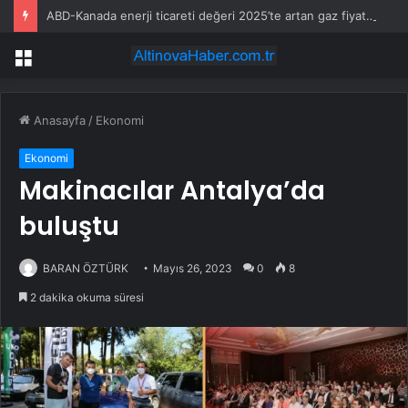
ABD-Kanada enerji ticareti değeri 2025’te artan gaz fiyatlarıyla yükseldi
Menü
Anasayfa
/
Ekonomi
Ekonomi
Makinacılar Antalya’da
buluştu
BARAN ÖZTÜRK
Mayıs 26, 2023
0
8
2 dakika okuma süresi