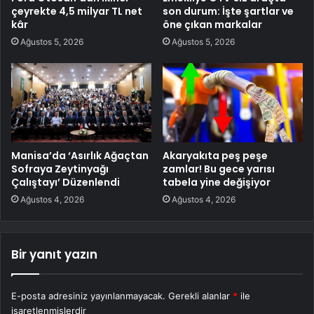
çeyrekte 4,5 milyar TL net
son durum: İşte şartlar ve
kâr
öne çıkan markalar
Ağustos 5, 2026
Ağustos 5, 2026
Manisa’da ‘Asırlık Ağaçtan
Akaryakıta peş peşe
Sofraya Zeytinyağı
zamlar! Bu gece yarısı
Çalıştayı’ Düzenlendi
tabela yine değişiyor
Ağustos 4, 2026
Ağustos 4, 2026
Bir yanıt yazın
E-posta adresiniz yayınlanmayacak.
Gerekli alanlar
*
ile
işaretlenmişlerdir