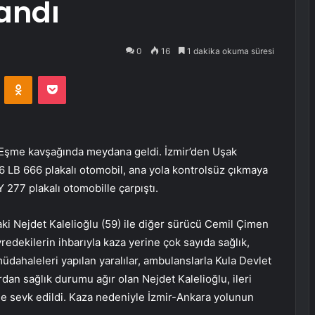
landı
0
16
1 dakika okuma süresi
VKontakte
Odnoklassniki
Pocket
u Eşme kavşağında meydana geldi. İzmir’den Uşak
6 LB 666 plakalı otomobil, ana yola kontrolsüz çıkmaya
277 plakalı otomobille çarpıştı.
i Nejdet Kalelioğlu (59) ile diğer sürücü Cemil Çimen
edekilerin ihbarıyla kaza yerine çok sayıda sağlık,
 müdahaleleri yapılan yaralılar, ambulanslarla Kula Devlet
ardan sağlık durumu ağır olan Nejdet Kalelioğlu, ileri
i’ne sevk edildi. Kaza nedeniyle İzmir-Ankara yolunun