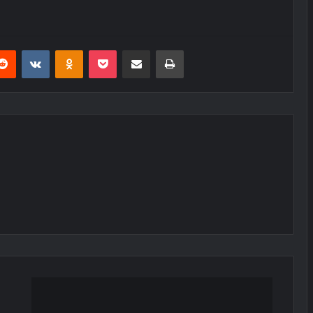
erest
Reddit
VKontakte
Odnoklassniki
Pocket
E-Posta ile paylaş
Yazdır