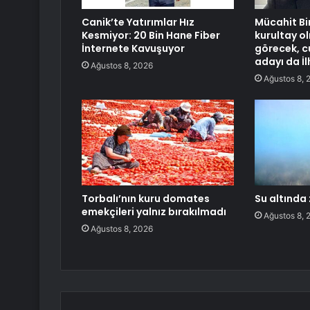
Canik’te Yatırımlar Hız
Mücahit Bir
Kesmiyor: 20 Bin Hane Fiber
kurultay o
İnternete Kavuşuyor
görecek, 
adayı da İl
Ağustos 8, 2026
Ağustos 8, 
Torbalı’nın kuru domates
Su altında
emekçileri yalnız bırakılmadı
Ağustos 8, 
Ağustos 8, 2026