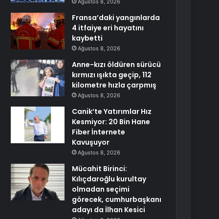
Ağustos 8, 2026
Fransa’daki yangınlarda
4 itfaiye eri hayatını
kaybetti
Ağustos 8, 2026
Anne-kızı öldüren sürücü
kırmızı ışıkta geçip, 112
kilometre hızla çarpmış
Ağustos 8, 2026
Canik’te Yatırımlar Hız
Kesmiyor: 20 Bin Hane
Fiber İnternete
Kavuşuyor
Ağustos 8, 2026
Mücahit Birinci:
Kılıçdaroğlu kurultay
olmadan seçimi
görecek, cumhurbaşkanı
adayı da İlhan Kesici