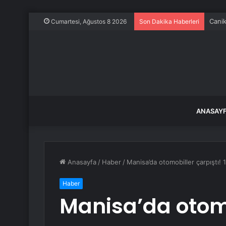
Canik
Cumartesi, Ağustos 8 2026
Son Dakika Haberleri
ANASAY
Anasayfa
/
Haber
/
Manisa’da otomobiller çarpıştı! 1’
Haber
Manisa’da otomob