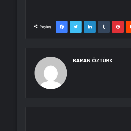
Facebook
Twitter
LinkedIn
Tumblr
Pint
Paylaş
BARAN ÖZTÜRK