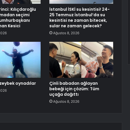
inci: Kılıçdaroğlu
İstanbul İSKİ su kesintisi! 24-
lmadan seçimi
25 Temmuz İstanbul’da su
cumhurbaşkanı
kesintisi ne zaman bitecek,
han Kesici
sular ne zaman gelecek?
2026
Ağustos 8, 2026
 zeybek oynadılar
Çinli babadan ağlayan
bebeği için çözüm: Tüm
2026
uçağa dağıttı
Ağustos 8, 2026