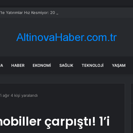
’te Yatırımlar Hız Kesmiyor: 20 Bin Hane Fiber İnternete Kavuşuyor
FA
HABER
EKONOMI
SAĞLIK
TEKNOLOJI
YAŞAM
i ağır 4 kişi yaralandı
iller çarpıştı! 1’i