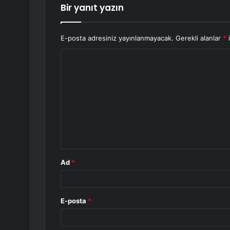
Bir yanıt yazın
E-posta adresiniz yayınlanmayacak.
Gerekli alanlar
*
i
Y
o
r
u
m
*
Ad
*
E-posta
*