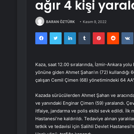
ağır 4 kişi yara
BARAN ÖZTÜRK
Kasım 9, 2022
Facebook
Twitter
LinkedIn
Tumblr
Pinterest
Reddit
Kaza, saat 12.00 sıralarında, İzmir-Ankara yol
yönüne giden Ahmet Şahan’ın (72) kullandığı 6
çalışan Cemil Çimen (68) yönetimindeki 64 AAY 
Kazada sürücülerden Ahmet Şahan ve aracındak
ve yanındaki Enginar Çimen (59) yaralandı. Çevr
itfaiye, jandarma ve polis ekibi sevk edildi. İlk
Hastanesi’ne kaldırıldı. Tedaviye alınan yaralıl
tetkik ve tedavisi için Salihli Devlet Hastanes