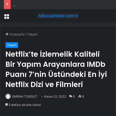
ASKİ Ankara su kesintisi! 20-21 Temmuz Ankara’da su kesintisi ne zaman bitecek, sular ne zaman gelecek?
Menü
Anasayfa
/
Yaşam
Yaşam
Netflix’te İzlemelik Kaliteli
Bir Yapım Arayanlara IMDb
Puanı 7’nin Üstündeki En İyi
Netflix Dizi ve Filmleri
EMRAH TURGUT
Kasım 21, 2022
0
9
5 dakika okuma süresi