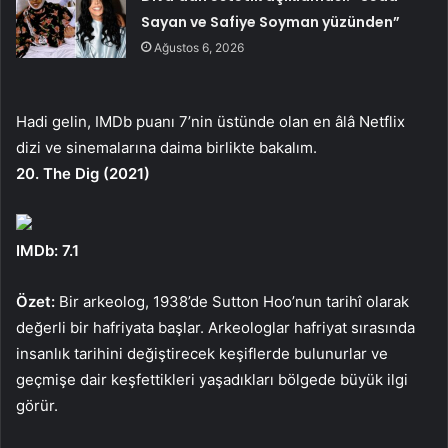
Sayan ve Safiye Soyman yüzünden”
Ağustos 6, 2026
Hadi gelin, IMDb puanı 7’nin üstünde olan en âlâ Netflix
dizi ve sinemalarına daima birlikte bakalım.
20. The Dig (2021)
IMDb: 7.1
Özet:
Bir arkeolog, 1938’de Sutton Hoo’nun tarihî olarak
değerli bir hafriyata başlar. Arkeologlar hafriyat sırasında
insanlık tarihini değiştirecek keşiflerde bulunurlar ve
geçmişe dair keşfettikleri yaşadıkları bölgede büyük ilgi
görür.