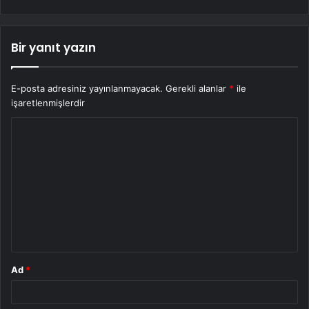
Bir yanıt yazın
E-posta adresiniz yayınlanmayacak.
Gerekli alanlar
*
ile
işaretlenmişlerdir
Y
o
r
u
m
*
Ad
*