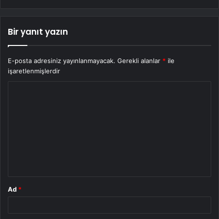
Bir yanıt yazın
E-posta adresiniz yayınlanmayacak.
Gerekli alanlar
*
ile
işaretlenmişlerdir
Y
o
r
u
m
*
Ad
*