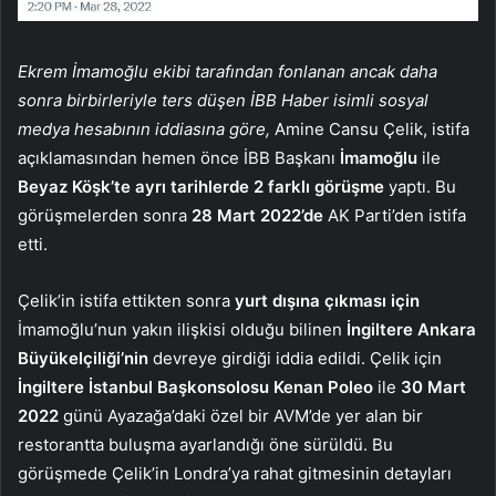
Ekrem İmamoğlu ekibi tarafından fonlanan ancak daha
sonra birbirleriyle ters düşen İBB Haber isimli sosyal
medya hesabının iddiasına göre,
Amine Cansu Çelik, istifa
açıklamasından hemen önce İBB Başkanı
İmamoğlu
ile
Beyaz Köşk’te ayrı tarihlerde 2 farklı görüşme
yaptı. Bu
görüşmelerden sonra
28 Mart 2022’de
AK Parti’den istifa
etti.
Çelik’in istifa ettikten sonra
yurt dışına çıkması için
İmamoğlu’nun yakın ilişkisi olduğu bilinen
İngiltere Ankara
Büyükelçiliği’nin
devreye girdiği iddia edildi. Çelik için
İngiltere İstanbul Başkonsolosu Kenan Poleo
ile
30 Mart
2022
günü Ayazağa’daki özel bir AVM’de yer alan bir
restorantta buluşma ayarlandığı öne sürüldü. Bu
görüşmede Çelik’in Londra’ya rahat gitmesinin detayları