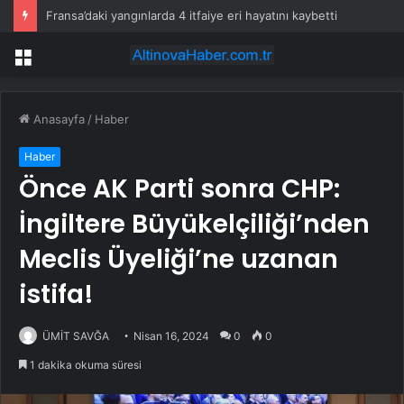
Anne-kızı öldüren sürücü kırmızı ışıkta geçip, 112 kilometre hızla çarpmış
Menü
Anasayfa
/
Haber
Haber
Önce AK Parti sonra CHP:
İngiltere Büyükelçiliği’nden
Meclis Üyeliği’ne uzanan
istifa!
ÜMİT SAVĞA
Nisan 16, 2024
0
0
1 dakika okuma süresi