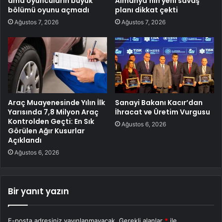
ama oyuncuların büyük
Almanya’nın yeni savaş
bölümü oyunu açmadı
planı dikkat çekti
Ağustos 7, 2026
Ağustos 7, 2026
Araç Muayenesinde Yılın İlk
Sanayi Bakanı Kacır’dan
Yarısında 7,8 Milyon Araç
İhracat ve Üretim Vurgusu
Kontrolden Geçti: En Sık
Ağustos 6, 2026
Görülen Ağır Kusurlar
Açıklandı
Ağustos 6, 2026
Bir yanıt yazın
E-posta adresiniz yayınlanmayacak.
Gerekli alanlar
*
ile