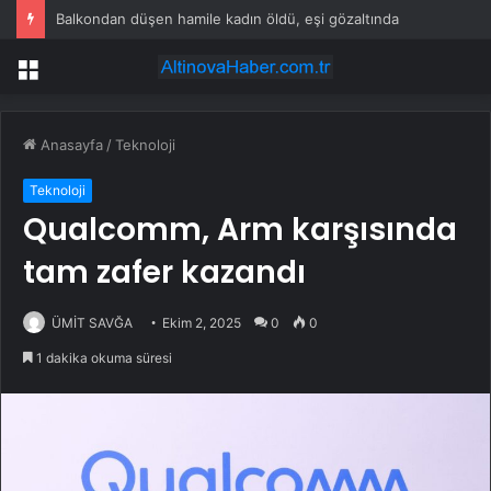
Balkondan düşen hamile kadın öldü, eşi gözaltında
Menü
Anasayfa
/
Teknoloji
Teknoloji
Qualcomm, Arm karşısında
tam zafer kazandı
ÜMİT SAVĞA
Ekim 2, 2025
0
0
1 dakika okuma süresi