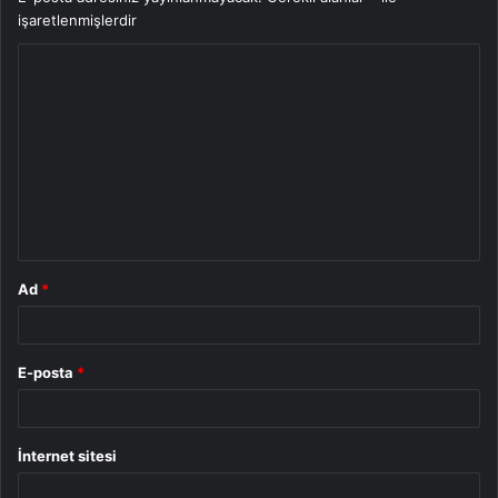
işaretlenmişlerdir
Y
o
r
u
m
*
Ad
*
E-posta
*
İnternet sitesi