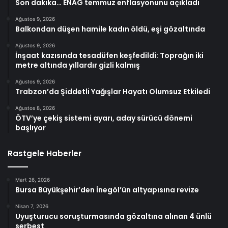
Son dakika… ENAG temmuz enflasyonunu açıkladı
Ağustos 9, 2026
Balkondan düşen hamile kadın öldü, eşi gözaltında
Ağustos 9, 2026
İnşaat kazısında tesadüfen keşfedildi: Toprağın iki
metre altında yıllardır gizli kalmış
Ağustos 9, 2026
Trabzon’da Şiddetli Yağışlar Hayatı Olumsuz Etkiledi
Ağustos 8, 2026
ÖTV’ye çekiş sistemi ayarı, aday sürücü dönemi
başlıyor
Rastgele Haberler
Mart 26, 2026
Bursa Büyükşehir’den İnegöl’ün altyapısına revize
Nisan 7, 2026
Uyuşturucu soruşturmasında gözaltına alınan 4 ünlü
serbest