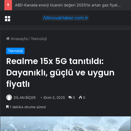
ABD-Kanada enerji ticareti değeri 2025’te artan gaz fiyatlarıyla yükseldi
Menü
Anasayfa
/
Teknoloji
Teknoloji
Realme 15x 5G tanıtıldı:
Dayanıklı, güçlü ve uygun
fiyatlı
DİLAN BİÇER
Ekim 3, 2025
0
0
1 dakika okuma süresi