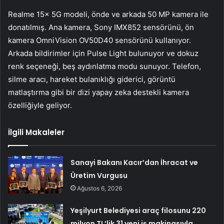
Realme 15x 5G modeli, önde ve arkada 50 MP kamera ile
donatılmış. Ana kamera, Sony IMX852 sensörünü, ön
kamera OmniVision OV50D40 sensörünü kullanıyor.
Arkada bildirimler için Pulse Light bulunuyor ve dokuz
renk seçeneği, beş aydınlatma modu sunuyor. Telefon,
silme aracı, hareket bulanıklığı giderici, görüntü
matlaştırma gibi bir dizi yapay zeka destekli kamera
özelliğiyle geliyor.
İlgili Makaleler
Sanayi Bakanı Kacır’dan İhracat ve
Üretim Vurgusu
Ağustos 6, 2026
Yeşilyurt Belediyesi araç filosunu 220
milyon TL’lik 31 yeni iş makinasıyla