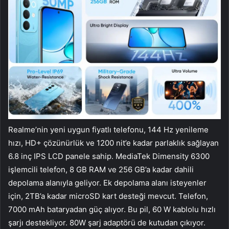
Realme’nin yeni uygun fiyatlı telefonu, 144 Hz yenileme
hızı, HD+ çözünürlük ve 1200 nit’e kadar parlaklık sağlayan
6.8 inç IPS LCD panele sahip. MediaTek Dimensity 6300
işlemcili telefon, 8 GB RAM ve 256 GB’a kadar dahili
depolama alanıyla geliyor. Ek depolama alanı isteyenler
için, 2TB’a kadar microSD kart desteği mevcut. Telefon,
7000 mAh bataryadan güç alıyor. Bu pil, 60 W kablolu hızlı
şarjı destekliyor. 80W şarj adaptörü de kutudan çıkıyor.