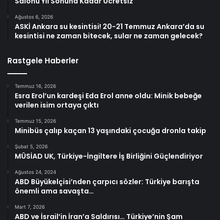
Salonu Yıl Sonuna Kadar Ücretsiz
Ağustos 6, 2026
ASKİ Ankara su kesintisi! 20-21 Temmuz Ankara’da su
kesintisi ne zaman bitecek, sular ne zaman gelecek?
Rastgele Haberler
Temmuz 16, 2026
Esra Erol’un kardeşi Eda Erol anne oldu: Minik bebeğe
verilen isim ortaya çıktı
Temmuz 15, 2026
Minibüs çalıp kaçan 13 yaşındaki çocuğa dronla takip
Şubat 5, 2026
MÜSİAD UK, Türkiye-İngiltere İş Birliğini Güçlendiriyor
Ağustos 24, 2024
ABD Büyükelçisi’nden çarpıcı sözler: Türkiye barışta
önemli ama savaşta…
Mart 7, 2026
ABD ve İsrail’in İran’a Saldırısı… Türkiye’nin Şam