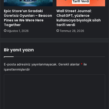
Epic Store’un Sıradaki
Wall Street Journal:
Ücretsiz Oyunları – Beacon
ChatGPT, yüzlerce
Pines ve We Were Here
kullanıcıya biyolojik silah
Together
tarifi verdi
Ağustos 1, 2026
Temmuz 28, 2026
Bir yanıt yazın
E-posta adresiniz yayınlanmayacak.
Gerekli alanlar
*
ile
işaretlenmişlerdir
Y
o
r
u
m