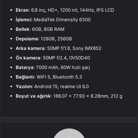
Ekran
: 6.8 inç, HD+, 1200 nit, 144Hz, IPS LCD
İşlemci
: MediaTek Dimensity 6300
Bellek
: 6GB, 8GB RAM
Depolama
: 128GB, 256GB
Arka kamera
: 50MP f/1.8, Sony IMX852
Ön kamera
: 50MP f/2.4, OV50D40
Batarya
: 7000 mAh, 60W hızlı şarj
Bağlantı
: WiFi 5, Bluetooth 5.3
Yazılım
: Android 15, realme UI 6.0
Boyut ve ağırlık
: 166.07 x 77.93 x 8.28mm, 212 g