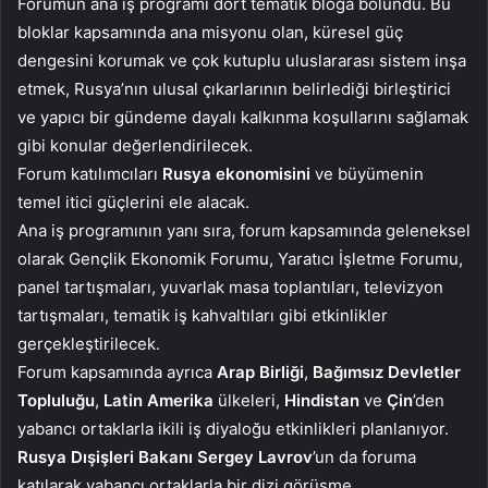
Forumun ana iş programı dört tematik bloğa bölündü. Bu
bloklar kapsamında ana misyonu olan, küresel güç
dengesini korumak ve çok kutuplu uluslararası sistem inşa
etmek, Rusya’nın ulusal çıkarlarının belirlediği birleştirici
ve yapıcı bir gündeme dayalı kalkınma koşullarını sağlamak
gibi konular değerlendirilecek.
Forum katılımcıları
Rusya ekonomisini
ve büyümenin
temel itici güçlerini ele alacak.
Ana iş programının yanı sıra, forum kapsamında geleneksel
olarak Gençlik Ekonomik Forumu, Yaratıcı İşletme Forumu,
panel tartışmaları, yuvarlak masa toplantıları, televizyon
tartışmaları, tematik iş kahvaltıları gibi etkinlikler
gerçekleştirilecek.
Forum kapsamında ayrıca
Arap Birliği
,
Bağımsız Devletler
Topluluğu
,
Latin Amerika
ülkeleri,
Hindistan
ve
Çin
’den
yabancı ortaklarla ikili iş diyaloğu etkinlikleri planlanıyor.
Rusya Dışişleri Bakanı Sergey Lavrov
’un da foruma
katılarak yabancı ortaklarla bir dizi görüşme