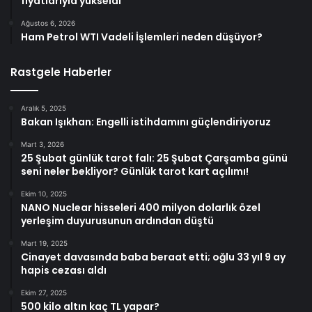
fiyatlarıyla yükseldi
Ağustos 6, 2026
Ham Petrol WTI Vadeli İşlemleri neden düşüyor?
Rastgele Haberler
Aralık 5, 2025
Bakan Işıkhan: Engelli istihdamını güçlendiriyoruz
Mart 3, 2026
25 Şubat günlük tarot falı: 25 Şubat Çarşamba günü
seni neler bekliyor? Günlük tarot kart açılımı!
Ekim 10, 2025
NANO Nuclear hisseleri 400 milyon dolarlık özel
yerleşim duyurusunun ardından düştü
Mart 19, 2025
Cinayet davasında baba beraat etti; oğlu 33 yıl 9 ay
hapis cezası aldı
Ekim 27, 2025
500 kilo altın kaç TL yapar?