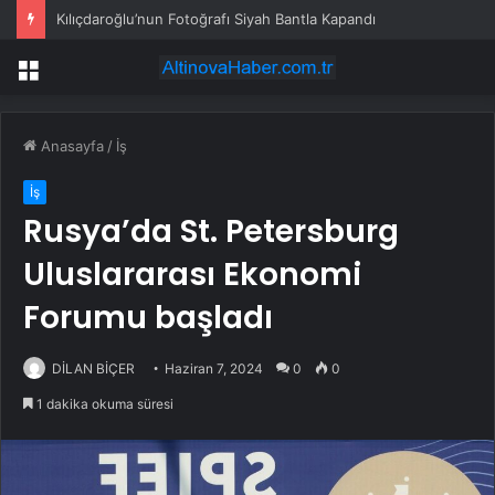
Kılıçdaroğlu’nun Fotoğrafı Siyah Bantla Kapandı
Menü
Anasayfa
/
İş
İş
Rusya’da St. Petersburg
Uluslararası Ekonomi
Forumu başladı
DİLAN BİÇER
Haziran 7, 2024
0
0
1 dakika okuma süresi