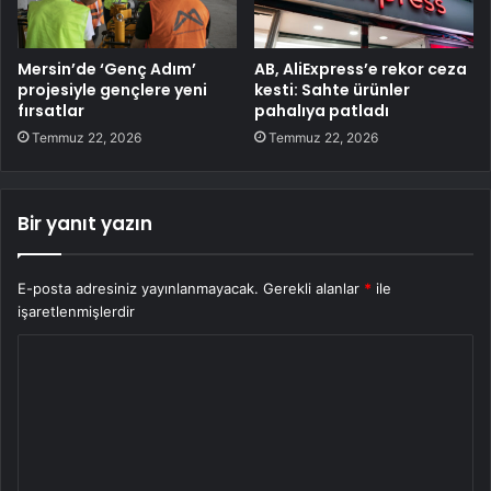
Mersin’de ‘Genç Adım’
AB, AliExpress’e rekor ceza
projesiyle gençlere yeni
kesti: Sahte ürünler
fırsatlar
pahalıya patladı
Temmuz 22, 2026
Temmuz 22, 2026
Bir yanıt yazın
E-posta adresiniz yayınlanmayacak.
Gerekli alanlar
*
ile
işaretlenmişlerdir
Y
o
r
u
m