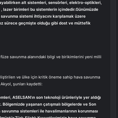
yabilirken alt sistemleri, sensörleri, elektro-optikleri,
, lazer birimleri bu sistemlerin içindedir.Günümüzde
va savunma sistemi ihtiyacını karşılamak üzere
mız sürece geçmişte olduğu gibi dost ve müttefik
e savunma alanındaki bilgi ve birikimlerini yeni milli
tirilen ve ülke için kritik öneme sahip hava savunma
 Akyol, şunları kaydetti:
leri, ASELSAN’ın son teknoloji ürünleriyle yer aldığı
z. Bölgemizde yaşanan çatışmalı bölgelerde ve Son
savunma sistemleri ile havalimanlarının korunması
lmüştür.Türk Silahlı Kuvvetlerimizin hava savunma