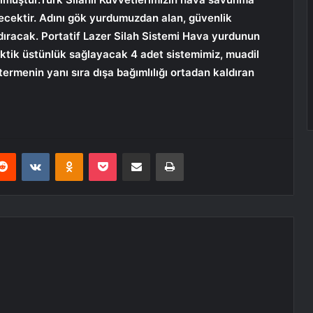
irecektir. Adını gök yurdumuzdan alan, güvenlik
ıracak. Portatif Lazer Silah Sistemi Hava yurdunun
ktik üstünlük sağlayacak 4 adet sistemimiz, muadil
rmenin yanı sıra dışa bağımlılığı ortadan kaldıran
erest
Reddit
VKontakte
Odnoklassniki
Pocket
E-Posta ile paylaş
Yazdır