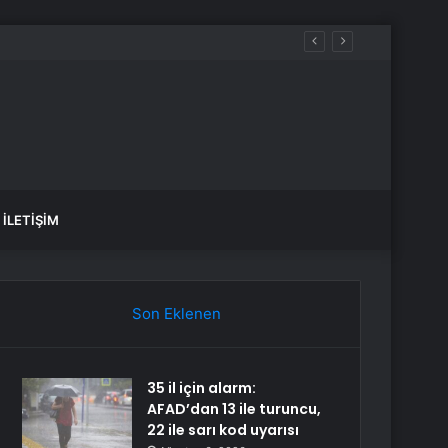
İLETIŞIM
Son Eklenen
35 il için alarm:
AFAD’dan 13 ile turuncu,
22 ile sarı kod uyarısı