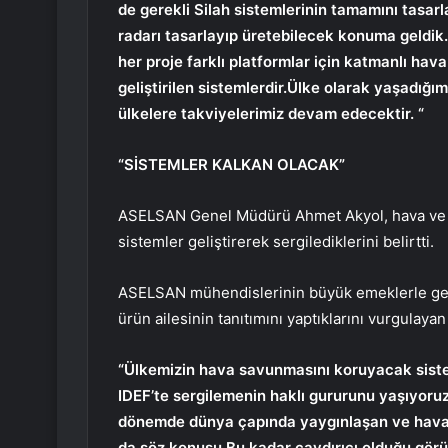
de gerekli Silah sistemlerinin tamamını tasarla
radarı tasarlayıp üretebilecek konuma geldik. 
her proje farklı platformlar için katmanlı ha
geliştirilen sistemlerdir.Ülke olarak yaşadığı
ülkelere takviyelerimiz devam edecektir. “
“SİSTEMLER KALKAN OLACAK”
ASELSAN Genel Müdürü Ahmet Akyol, hava ve füz
sistemler geliştirerek sergilediklerini belirtti.
ASELSAN mühendislerinin büyük emeklerle geliş
ürün ailesinin tanıtımını yaptıklarını vurgulayan
“Ülkemizin hava savunmasını koruyacak sistem
IDEF’te sergilemenin haklı gururunu yaşıyoru
dönemde dünya çapında yaygınlaşan ve hava 
da söz konusu.Bu kadar caydırıcı olduğu görü