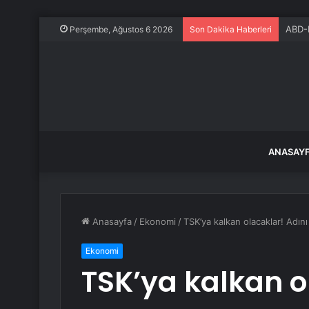
ABD-K
Perşembe, Ağustos 6 2026
Son Dakika Haberleri
ANASAY
Anasayfa
/
Ekonomi
/
TSK’ya kalkan olacaklar! Adın
Ekonomi
TSK’ya kalkan o