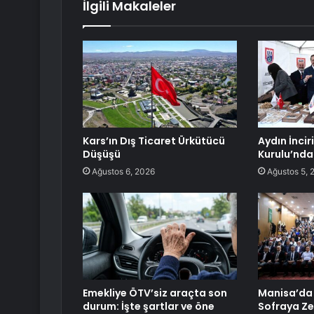
İlgili Makaleler
Kars’ın Dış Ticaret Ürkütücü
Aydın İnci
Düşüşü
Kurulu’nda 
Ağustos 6, 2026
Ağustos 5, 
Emekliye ÖTV’siz araçta son
Manisa’da 
durum: İşte şartlar ve öne
Sofraya Ze