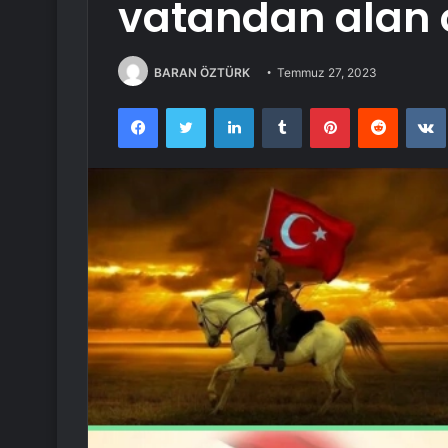
vatandan alan 
BARAN ÖZTÜRK
Temmuz 27, 2023
Facebook
Twitter
LinkedIn
Tumblr
Pinterest
Reddit