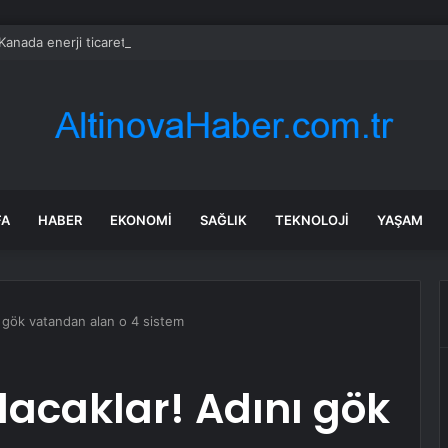
anada enerji ticareti değeri 2025’te artan gaz fiyatlarıyla yükseldi
FA
HABER
EKONOMI
SAĞLIK
TEKNOLOJI
YAŞAM
ı gök vatandan alan o 4 sistem
lacaklar! Adını gök