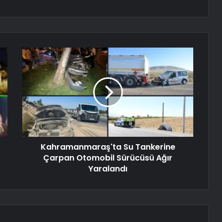
Kahramanmaraş'ta Su Tankerine
Çarpan Otomobil Sürücüsü Ağır
Yaralandı