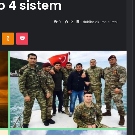
o 4 sistem
0
12
1 dakika okuma süresi
VKontakte
Odnoklassniki
Pocket