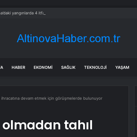
a’daki yangınlarda 4 itfaiye eri hayatını kaybetti
FA
HABER
EKONOMI
SAĞLIK
TEKNOLOJI
YAŞAM
l ihracatına devam etmek için görüşmelerde bulunuyor
 olmadan tahıl