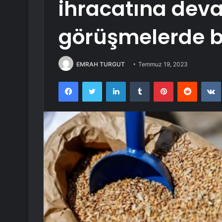
ihracatına dev
görüşmelerde 
EMRAH TURGUT
Temmuz 19, 2023
Facebook
Twitter
LinkedIn
Tumblr
Pinterest
Reddit