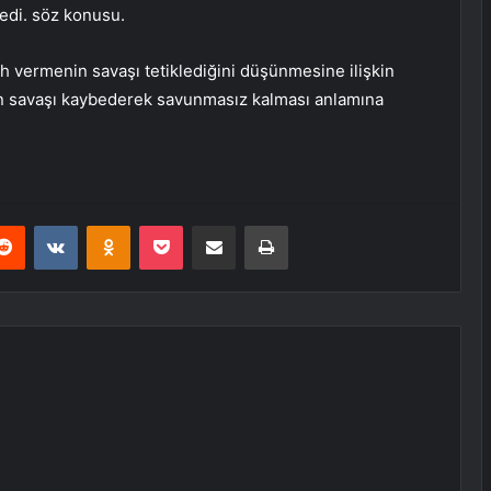
edi. söz konusu.
ah vermenin savaşı tetiklediğini düşünmesine ilişkin
in savaşı kaybederek savunmasız kalması anlamına
erest
Reddit
VKontakte
Odnoklassniki
Pocket
E-Posta ile paylaş
Yazdır