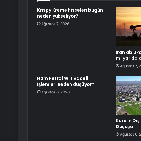
Krispy Kreme hisseleri bugün
neden yükseliyor?
Ağustos 7, 2026
İran abluk
milyar dola
Ağustos 7, 
Ham Petrol WTI Vadeli
İşlemleri neden düşüyor?
Ağustos 6, 2026
Kars’ın Dış
Düşüşü
Ağustos 6, 