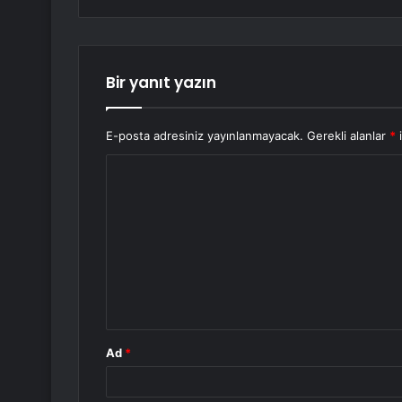
Bir yanıt yazın
E-posta adresiniz yayınlanmayacak.
Gerekli alanlar
*
i
Y
o
r
u
m
*
Ad
*