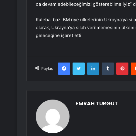
da devam edebileceğimizi gösterebilmeliyiz” d
Kuleba, bazı BM üye ülkelerinin Ukrayna’ya sil
olarak, Ukrayna’ya silah verilmemesinin ülken
geleceğine işaret etti.
Facebook
Twitter
LinkedIn
Tumblr
Pint
Paylaş
EMRAH TURGUT