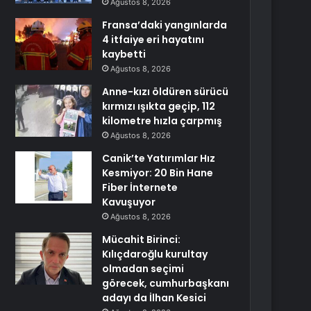
Ağustos 8, 2026
Fransa’daki yangınlarda
4 itfaiye eri hayatını
kaybetti
Ağustos 8, 2026
Anne-kızı öldüren sürücü
kırmızı ışıkta geçip, 112
kilometre hızla çarpmış
Ağustos 8, 2026
Canik’te Yatırımlar Hız
Kesmiyor: 20 Bin Hane
Fiber İnternete
Kavuşuyor
Ağustos 8, 2026
Mücahit Birinci:
Kılıçdaroğlu kurultay
olmadan seçimi
görecek, cumhurbaşkanı
adayı da İlhan Kesici