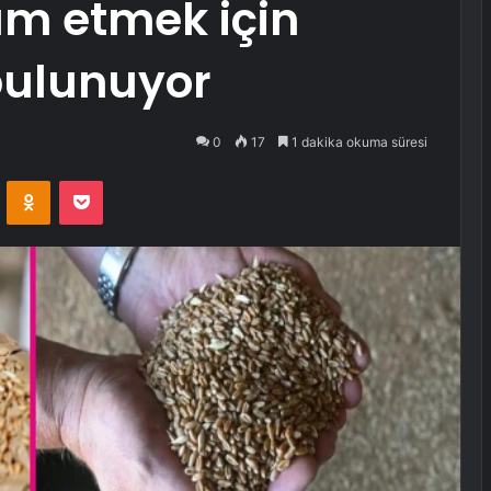
am etmek için
bulunuyor
0
17
1 dakika okuma süresi
VKontakte
Odnoklassniki
Pocket