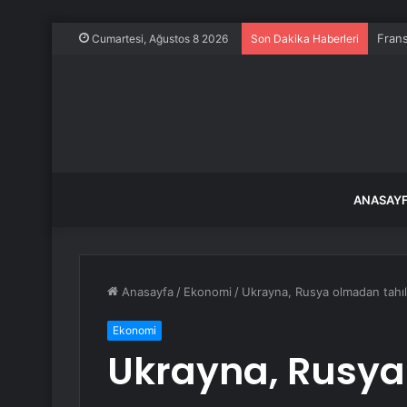
Frans
Cumartesi, Ağustos 8 2026
Son Dakika Haberleri
ANASAY
Anasayfa
/
Ekonomi
/
Ukrayna, Rusya olmadan tahı
Ekonomi
Ukrayna, Rusya