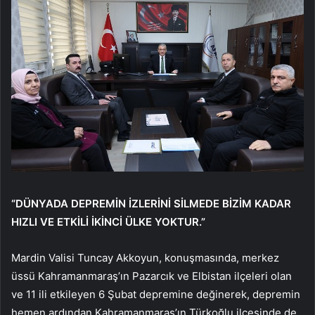
“DÜNYADA DEPREMİN İZLERİNİ SİLMEDE BİZİM KADAR
HIZLI VE ETKİLİ İKİNCİ ÜLKE YOKTUR.”
Mardin Valisi Tuncay Akkoyun, konuşmasında, merkez
üssü Kahramanmaraş’ın Pazarcık ve Elbistan ilçeleri olan
ve 11 ili etkileyen 6 Şubat depremine değinerek, depremin
hemen ardından Kahramanmaraş’ın Türkoğlu ilçesinde de