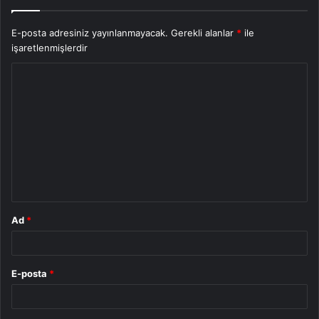
E-posta adresiniz yayınlanmayacak.
Gerekli alanlar
*
ile
işaretlenmişlerdir
Y
o
r
u
m
*
Ad
*
E-posta
*