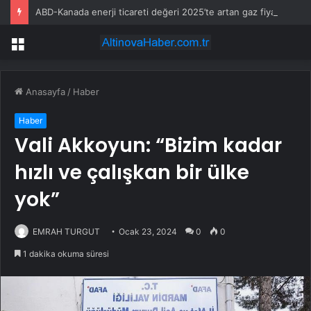
ABD-Kanada enerji ticareti değeri 2025’te artan gaz fiyatlarıyla yükseldi
Menü
Anasayfa
/
Haber
Haber
Vali Akkoyun: “Bizim kadar
hızlı ve çalışkan bir ülke
yok”
EMRAH TURGUT
Ocak 23, 2024
0
0
1 dakika okuma süresi