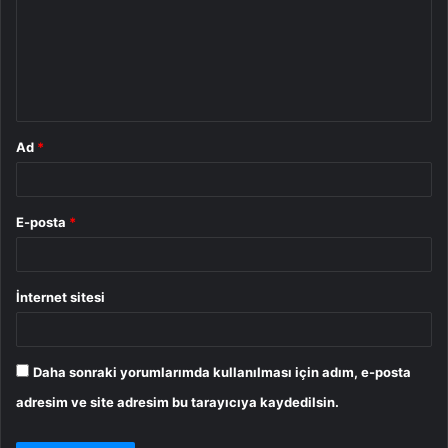
r
u
m
*
Ad
*
E-posta
*
İnternet sitesi
Daha sonraki yorumlarımda kullanılması için adım, e-posta
adresim ve site adresim bu tarayıcıya kaydedilsin.