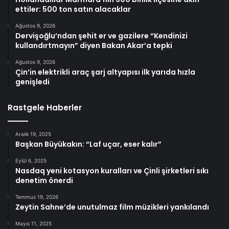
ettiler: 500 ton satın alacaklar
Ağustos 9, 2026
Dervişoğlu’ndan şehit er ve gazilere “Kendinizi
kullandırtmayın” diyen Bakan Akar’a tepki
Ağustos 9, 2026
Çin’in elektrikli araç şarj altyapısı ilk yarıda hızla
genişledi
Rastgele Haberler
Aralık 19, 2025
Başkan Büyükakın: “Laf uçar, eser kalır”
Eylül 6, 2025
Nasdaq yeni kotasyon kuralları ve Çinli şirketleri sıkı
denetim önerdi
Temmuz 19, 2026
Zeytin Sahne’de unutulmaz film müzikleri yankılandı
Mayıs 11, 2025