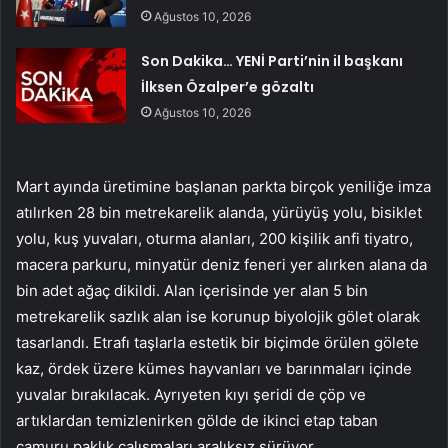
Ağustos 10, 2026
Son Dakika… YENİ Parti’nin il başkanı
İlksen Özalper’e gözaltı
Ağustos 10, 2026
Mart ayında üretimine başlanan parkta birçok yeniliğe imza
atılırken 28 bin metrekarelik alanda, yürüyüş yolu, bisiklet
yolu, kuş yuvaları, oturma alanları, 200 kişilik anfi tiyatro,
macera parkuru, minyatür deniz feneri yer alırken alana da
bin adet ağaç dikildi. Alan içerisinde yer alan 5 bin
metrekarelik sazlık alan ise korunup biyolojik gölet olarak
tasarlandı. Etrafı taşlarla estetik bir biçimde örülen gölete
kaz, ördek üzere kümes hayvanları ve barınmaları içinde
yuvalar bırakılacak. Ayrıyeten kıyı şeridi de çöp ve
artıklardan temizlenirken gölde de ikinci etap taban
çamuru paklık çalışmaları aralıksız sürüyor.