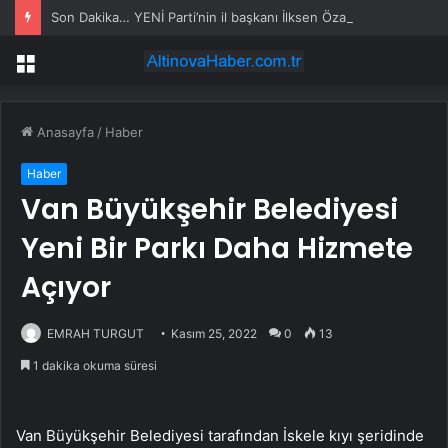
Son Dakika… YENİ Parti’nin il başkanı İlksen Özalper’e gözaltı
Menü
Anasayfa
/
Haber
Haber
Van Büyükşehir Belediyesi
Yeni Bir Parkı Daha Hizmete
Açıyor
EMRAH TURGUT
Kasım 25, 2022
0
13
1 dakika okuma süresi
Van Büyükşehir Belediyesi tarafından İskele kıyı şeridinde