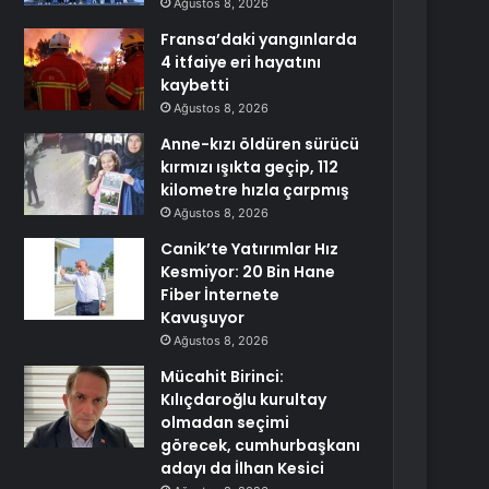
Ağustos 8, 2026
Fransa’daki yangınlarda
4 itfaiye eri hayatını
kaybetti
Ağustos 8, 2026
Anne-kızı öldüren sürücü
kırmızı ışıkta geçip, 112
kilometre hızla çarpmış
Ağustos 8, 2026
Canik’te Yatırımlar Hız
Kesmiyor: 20 Bin Hane
Fiber İnternete
Kavuşuyor
Ağustos 8, 2026
Mücahit Birinci:
Kılıçdaroğlu kurultay
olmadan seçimi
görecek, cumhurbaşkanı
adayı da İlhan Kesici