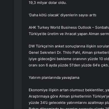
19,3 milyar dolar oldu.
‘Daha kötü olacak’ diyenlerin sayısı arttı
AHK Turkey World Business Outlook – Sonbah
Türkiye’de üretim ve ihracat yapan Alman serma
DW Türkçe’nin anket sonuçlarına ilişkin sorula
Genel Sekreteri Dr. Thilo Pahl, Alman şirketl
iyiye gideceğini bekleme oranının yüzde 10 ol
oranı son 6 ayda yüzde 51’den yüzde 64’e çıktı.
Yatırım planlarında yavaşlama
Ekonomiye ilişkin artan olumsuz beklentiler, ya
Araştırmaya göre Alman şirketlerinin Türkiye’y
yüzde 34’ü gelecekte yatırımlarını azaltmayı p
Bahar döneminde bu oranlar sırasıyla yüzde 25 