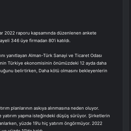
ar 2022 raporu kapsamında düzenlenen ankete
yeli 346 üye firmadan 80’i katıldı.
rını yanıtlayan Alman-Türk Sanayi ve Ticaret Odası
erinin Türkiye ekonomisinin önümüzdeki 12 ayda daha
duğunu belirtirken, Daha kötü olmasını bekleyenlerin
tırım planlarının askıya alınmasına neden oluyor.
e yatırım yapma isteğindeki düşüş sürüyor. Şirketlerin
lanlarken, yüzde 19’u hiç yatırım öngörmüyor. 2022
ve yüzde 10’da kaldı.