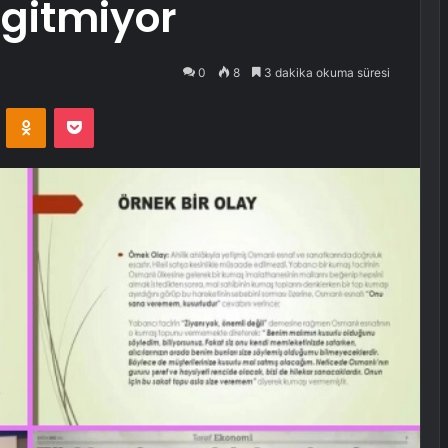
 gitmiyor
0
8
3 dakika okuma süresi
VKontakte
Odnoklassniki
Pocket