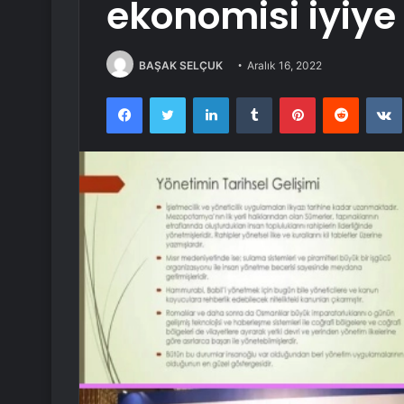
ekonomisi iyiye
BAŞAK SELÇUK
Aralık 16, 2022
Facebook
Twitter
LinkedIn
Tumblr
Pinterest
Reddit