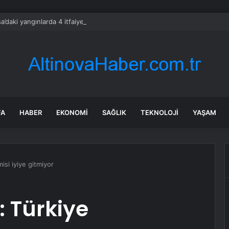
a’daki yangınlarda 4 itfaiye eri hayatını kaybetti
FA
HABER
EKONOMI
SAĞLIK
TEKNOLOJI
YAŞAM
isi iyiye gitmiyor
: Türkiye