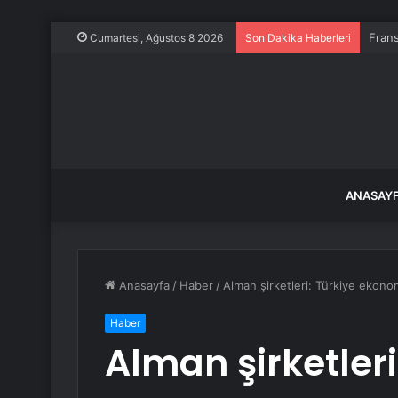
Frans
Cumartesi, Ağustos 8 2026
Son Dakika Haberleri
ANASAY
Anasayfa
/
Haber
/
Alman şirketleri: Türkiye ekonom
Haber
Alman şirketleri