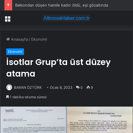
Balkondan düşen hamile kadın öldü, eşi gözaltında
Menü
Anasayfa
/
Ekonomi
Ekonomi
İsotlar Grup’ta üst düzey
atama
BARAN ÖZTÜRK
Ocak 8, 2023
0
9
1 dakika okuma süresi