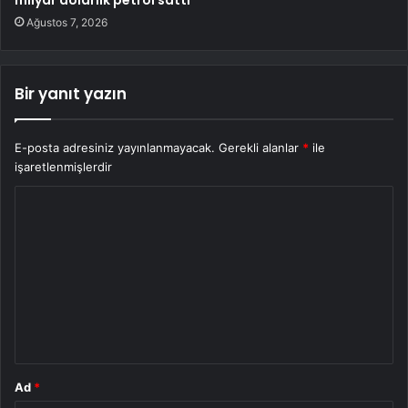
milyar dolarlık petrol sattı
Ağustos 7, 2026
Bir yanıt yazın
E-posta adresiniz yayınlanmayacak.
Gerekli alanlar
*
ile
işaretlenmişlerdir
Y
o
r
u
m
*
Ad
*