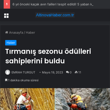
6 yıl önceki kaçak avın failleri tespit edildi! 5 yaban keçisi için ceza uygulandı
Menü
Anasayfa
/
Haber
Haber
Tırmanış sezonu ödülleri
sahiplerini buldu
EMRAH TURGUT
Mayıs 19, 2023
0
11
1 dakika okuma süresi