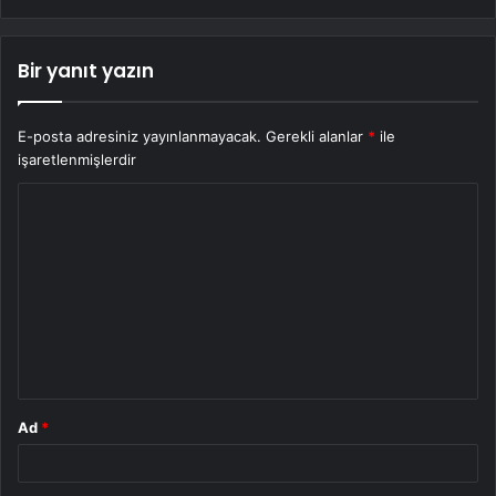
Bir yanıt yazın
E-posta adresiniz yayınlanmayacak.
Gerekli alanlar
*
ile
işaretlenmişlerdir
Y
o
r
u
m
*
Ad
*