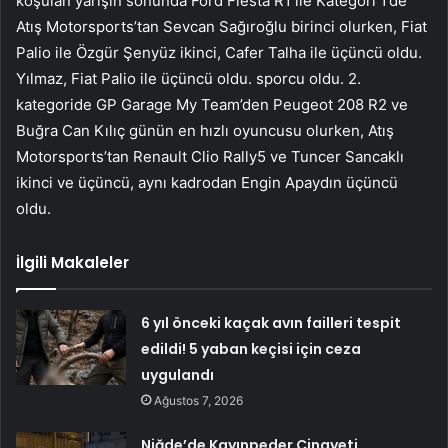
koşulan yarışın sonunda Ford Fiesta R1 ile Kategori 1’de
Atış Motorsports’tan Sevcan Sağıroğlu birinci olurken, Fiat
Palio ile Özgür Şenyüz ikinci, Cafer Talha ile üçüncü oldu.
Yılmaz, Fiat Palio ile üçüncü oldu. sporcu oldu. 2.
kategoride GP Garage My Team’den Peugeot 208 R2 ve
Buğra Can Kılıç günün en hızlı oyuncusu olurken, Atış
Motorsports’tan Renault Clio Rally5 ve Tuncer Sancaklı
ikinci ve üçüncü, aynı kadrodan Engin Apaydın üçüncü
oldu.
İlgili Makaleler
6 yıl önceki kaçak avın failleri tespit
edildi! 5 yaban keçisi için ceza
uygulandı
Ağustos 7, 2026
Niğde’de Kayınpeder Cinayeti