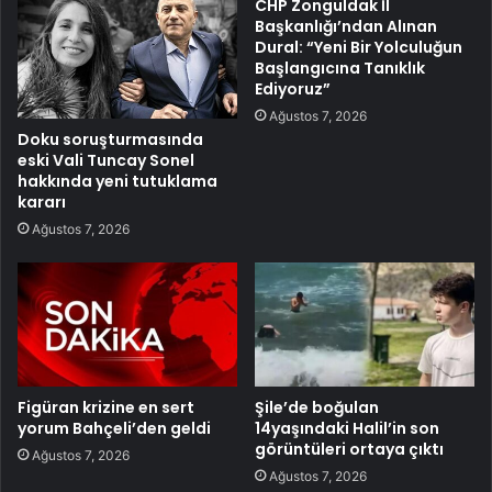
CHP Zonguldak İl
Başkanlığı’ndan Alınan
Dural: “Yeni Bir Yolculuğun
Başlangıcına Tanıklık
Ediyoruz”
Ağustos 7, 2026
Doku soruşturmasında
eski Vali Tuncay Sonel
hakkında yeni tutuklama
kararı
Ağustos 7, 2026
Figüran krizine en sert
Şile’de boğulan
yorum Bahçeli’den geldi
14yaşındaki Halil’in son
görüntüleri ortaya çıktı
Ağustos 7, 2026
Ağustos 7, 2026