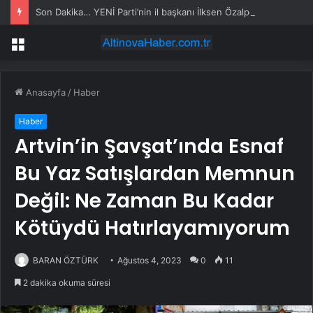
Son Dakika… YENİ Parti’nin il başkanı İlksen Özalper’e gözaltı
Menü
Anasayfa
/
Haber
Haber
Artvin’in Şavşat’ında Esnaf
Bu Yaz Satışlardan Memnun
Değil: Ne Zaman Bu Kadar
Kötüydü Hatırlayamıyorum
BARAN ÖZTÜRK
Ağustos 4, 2023
0
11
2 dakika okuma süresi