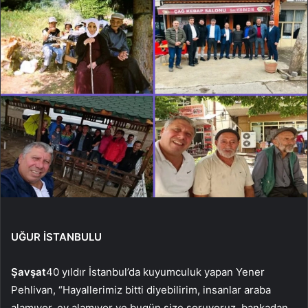
UĞUR İSTANBULU
Şavşat
40 yıldır İstanbul’da kuyumculuk yapan Yener
Pehlivan, “Hayallerimiz bitti diyebilirim, insanlar araba
alamıyor, ev alamıyor ve bugün size soruyoruz. bankadan