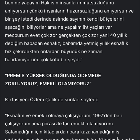
ben ne yapayım Haklısın insanların mutsuzluğunu
anlıyorsun çünkü insanların huzursuzluğunu anlıyorsun ve
bir şey istediklerinde aslında sayının kendi bütçelerini
aşacağını biliyorlar ama ne yapalım ihtiyaçları var
mecburum evet çok zor gerçekten çok zor yani 40 yıllık
dediğim babadan esnafız, babamda yetmiş yıllık esnaflık
biz çekirdekten onlardan büyüdük ne zaman
hatırlamıyorum. çok kötü bir şeydi.”
“PREMİS YÜKSEK OLDUĞUNDA ÖDEMEDE
ZORLUYORUZ, EMEKLİ OLAMIYORUZ”
Kırtasiyeci Özlem Çelik de şunları söyledi:
“Esnafım ve emekli olmaya çalışıyorum, 1997’den beri
çalışıyorum ama parasızlıktan emekli olamıyorum.
Satamadığım için kitaplardan para kazanamadığım iş
yerimde kırtasiye, oyuncak ve karma işler. Kitaplar.İş yerim