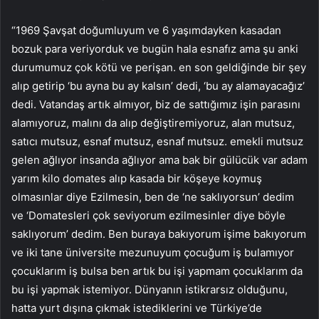
“1969 Şavşat doğumluyum ve 6 yaşımdayken kasadan
bozuk para veriyorduk ve bugün hala esnafız ama şu anki
durumumuz çok kötü ve perişan. en son geldiğinde bir şey
alıp getirip ‘bu ayna bu ay kalsın’ dedi, ‘bu ay alamayacağız’
dedi. Vatandaş artık almıyor, biz de sattığımız işin parasını
alamıyoruz, malını da alıp değiştiremiyoruz, alan mutsuz,
satıcı mutsuz, esnaf mutsuz, esnaf mutsuz. emekli mutsuz
gelen ağlıyor insanda ağlıyor ama bak bir gülücük var adam
yarım kilo domates alıp kasada bir köşeye koymuş
olmasınlar diye Ezilmesin, ben de ‘ne saklıyorsun’ dedim
ve ‘Domatesleri çok seviyorum ezilmesinler diye böyle
saklıyorum’ dedim. Ben buraya bakıyorum işime bakıyorum
ve iki tane üniversite mezunuyum çocuğum iş bulamıyor
çocuklarım iş bulsa ben artık bu işi yapmam çocuklarım da
bu işi yapmak istemiyor. Dünyanın istikrarsız olduğunu,
hatta yurt dışına çıkmak istediklerini ve Türkiye’de