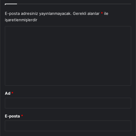
E-posta adresiniz yayınlanmayacak.
Gerekli alanlar
*
ile
işaretlenmişlerdir
Y
o
r
u
m
*
Ad
*
E-posta
*