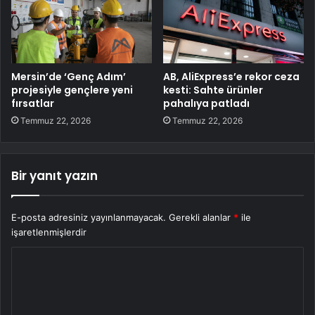
Mersin’de ‘Genç Adım’
AB, AliExpress’e rekor ceza
projesiyle gençlere yeni
kesti: Sahte ürünler
fırsatlar
pahalıya patladı
Temmuz 22, 2026
Temmuz 22, 2026
Bir yanıt yazın
E-posta adresiniz yayınlanmayacak.
Gerekli alanlar
*
ile
işaretlenmişlerdir
Y
o
r