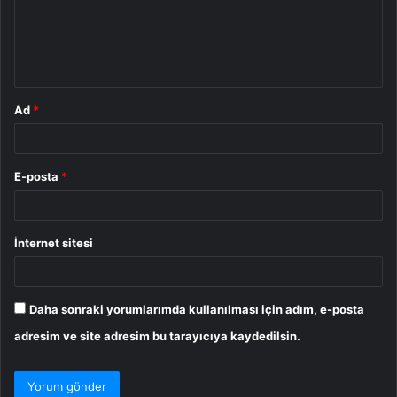
u
m
*
Ad
*
E-posta
*
İnternet sitesi
Daha sonraki yorumlarımda kullanılması için adım, e-posta
adresim ve site adresim bu tarayıcıya kaydedilsin.