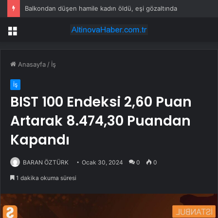
Balkondan düşen hamile kadın öldü, eşi gözaltında
Menü
Anasayfa
/
İş
İş
BIST 100 Endeksi 2,60 Puan
Artarak 8.474,30 Puandan
Kapandı
BARAN ÖZTÜRK
Ocak 30, 2024
0
0
1 dakika okuma süresi